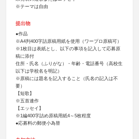
※テーマは自由
提出物
●作品
※A4判400字詰原稿用紙を使用（ワープロ原稿可）
※1枚目は表紙とし、以下の事項を記入して応募原
稿に添付
住所・氏名（ふりがな）・年齢・電話番号（高校生
以下は学校名を明記）
※原稿には題名を記入すること（氏名の記入は不
要）
【短歌】
※五首連作
【エッセイ】
※1編400字詰め原稿用紙4～5枚程度
●応募料の郵便小為替