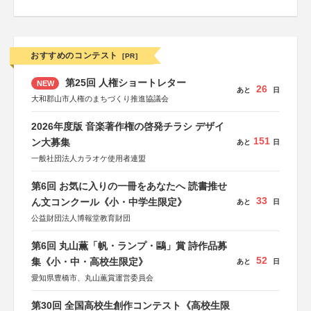
おすすめのコンテスト
[PR]
第25回 人権ショートレター
NEW
26
あと
日
大和郡山市人権のまちづくり推進協議会
2026年度版 音楽著作権の啓発チラシ デザイ
151
ン大募集
あと
日
一般社団法人カラオケ使用者連盟
第6回 お気に入りの一冊をあなたへ 読書推せ
33
ん文コンクール《小・中学生限定》
あと
日
公益財団法人博報堂教育財団
第6回 丸山薫「帆・ランプ・鷗」賞 詩作品募
52
集《小・中・高校生限定》
あと
日
愛知県豊橋市、丸山薫賞運営委員会
第30回 全国高校生創作コンテスト《高校生限