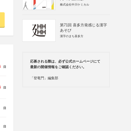
株式会社中川ケミカル
第71回 喜多方発感じる漢字
あそび
漢字のまち喜多方
応募される際は、必ず公式ホームページにて
6
最新の開催情報をご確認ください。
日
「登竜門」編集部
4
日
日
日