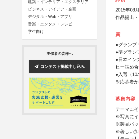
建築・インテリア・エクステリア
ビジネス・アイデア・企画
2015年08月
デジタル・Web・アプリ
作品提出・
音楽・エンタメ・レシピ
学生向け
賞
●グランプ
●準グラン
主催者の皆様へ
●日本イン
コンテスト掲載申し込み
ヒー詰め合
●入選（1
※応募者か
募集内容
テーマにそ
※写真にイ
※製品パッ
※著しい加
【テーマ】