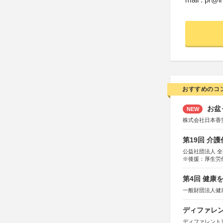
おすすめのコ
お盆
NEW
株式会社日本香
第19回 介
公益社団法人 
※後援：厚生労
第4回 健康
一般財団法人健
ディファレン
ディファレント