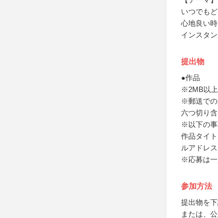
いつでもど
心地良い時
インスタン
提出物
●作品
※2MB以上
※郵送での
六つ切り含
※以下の事
作品タイト
ルアドレス
※応募は一
参加方法
提出物を下
または、公