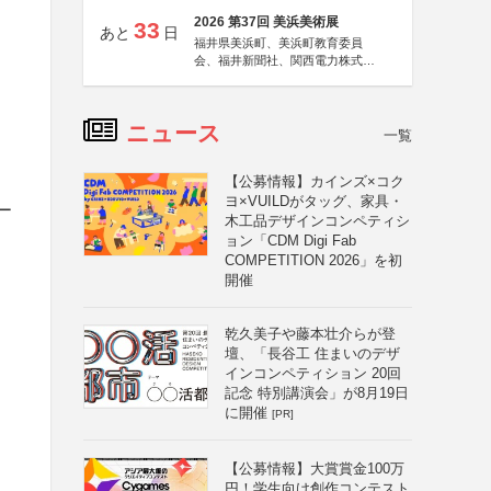
2026 第37回 美浜美術展
33
あと
日
福井県美浜町、美浜町教育委員
会、福井新聞社、関西電力株式会
社
ニュース
一覧
【公募情報】カインズ×コク
ヨ×VUILDがタッグ、家具・
ー
木工品デザインコンペティシ
ョン「CDM Digi Fab
COMPETITION 2026」を初
開催
乾久美子や藤本壮介らが登
壇、「長谷工 住まいのデザ
インコンペティション 20回
記念 特別講演会」が8月19日
に開催
[PR]
【公募情報】大賞賞金100万
円！学生向け創作コンテスト