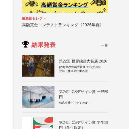
）
編集部セレクト
高額賞金コンテストランキング《2026年夏》
結果発表
一覧
第22回 世界絵画大賞展 2026
[PR]
世界絵画大賞展 実行委員会
共催：株式会社世界堂
第24回 CSデザイン賞 一般部
門
株式会社中川ケミカル
第24回 CSデザイン賞 学生部
門《学生限定》