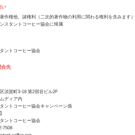
扱い
著作権他、諸権利（二次的著作物の利用に関わる権利を含みます
ンスタントコーヒー協会に帰属
タントコーヒー協会
問合先
須賀町3-18 第2宿谷ビル2F
ムディア内
タントコーヒー協会キャンペーン係
】
タントコーヒー協会
02-7508
nstant-coffee.org