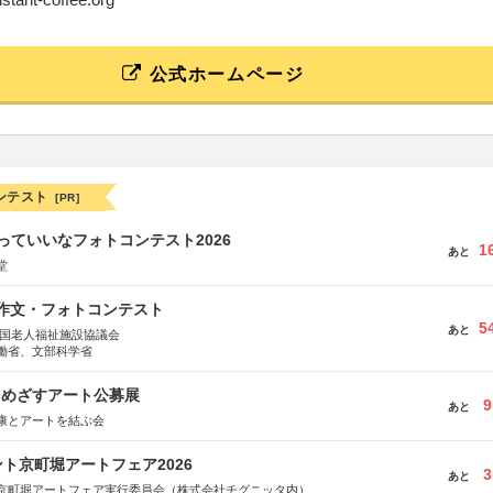
公式ホームページ
ンテスト
[PR]
っていいなフォトコンテスト2026
1
あと
堂
護作文・フォトコンテスト
5
あと
全国老人福祉施設協議会
働省、文部科学省
をめざすアート公募展
9
あと
康とアートを結ぶ会
ト京町堀アートフェア2026
3
あと
京町堀アートフェア実行委員会（株式会社チグニッタ内）