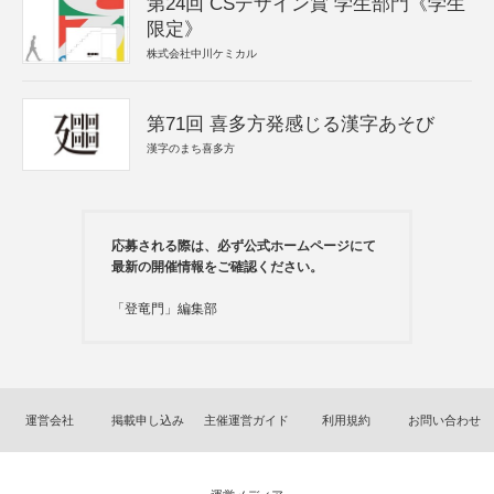
第24回 CSデザイン賞 学生部門《学生
限定》
株式会社中川ケミカル
第71回 喜多方発感じる漢字あそび
漢字のまち喜多方
応募される際は、必ず公式ホームページにて
最新の開催情報をご確認ください。
「登竜門」編集部
運営会社
掲載申し込み
主催運営ガイド
利用規約
お問い合わせ