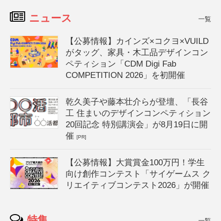
ニュース
一覧
【公募情報】カインズ×コクヨ×VUILD
がタッグ、家具・木工品デザインコン
ペティション「CDM Digi Fab
COMPETITION 2026」を初開催
乾久美子や藤本壮介らが登壇、「長谷
工 住まいのデザインコンペティション
20回記念 特別講演会」が8月19日に開
催
[PR]
【公募情報】大賞賞金100万円！学生
向け創作コンテスト「サイゲームス ク
リエイティブコンテスト2026」が開催
特集
一覧