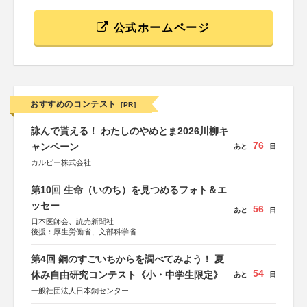
公式ホームページ
おすすめのコンテスト
[PR]
詠んで貰える！ わたしのやめとま2026川柳キ
76
ャンペーン
あと
日
カルビー株式会社
第10回 生命（いのち）を見つめるフォト＆エ
ッセー
56
あと
日
日本医師会、読売新聞社
後援：厚生労働省、文部科学省
協賛：東京海上日動火災保険株式会社、東京海上日動あん
しん生命保険株式会社
第4回 銅のすごいちからを調べてみよう！ 夏
54
休み自由研究コンテスト《小・中学生限定》
あと
日
一般社団法人日本銅センター