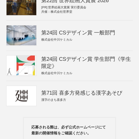
第22回 世界絵画大賞展 2026
[PR]
世界絵画大賞展 実行委員会
共催：株式会社世界堂
第24回 CSデザイン賞 一般部門
株式会社中川ケミカル
第24回 CSデザイン賞 学生部門《学生
限定》
株式会社中川ケミカル
第71回 喜多方発感じる漢字あそび
漢字のまち喜多方
応募される際は、必ず公式ホームページにて
最新の開催情報をご確認ください。