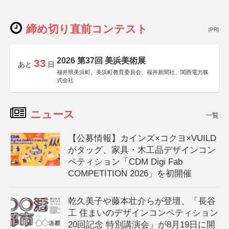
締め切り直前コンテスト
[PR]
2026 第37回 美浜美術展
33
あと
日
福井県美浜町、美浜町教育委員会、福井新聞社、関西電力株
式会社
ニュース
一覧
【公募情報】カインズ×コクヨ×VUILD
がタッグ、家具・木工品デザインコン
ペティション「CDM Digi Fab
COMPETITION 2026」を初開催
乾久美子や藤本壮介らが登壇、「長谷
工 住まいのデザインコンペティション
20回記念 特別講演会」が8月19日に開