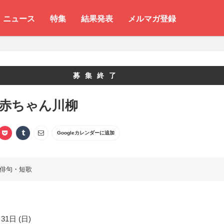
ニュース
特集
結果発表
メルマガ登録
募集終了
 赤ちゃん川柳
Googleカレンダーに追加
俳句・短歌
31日 (日)