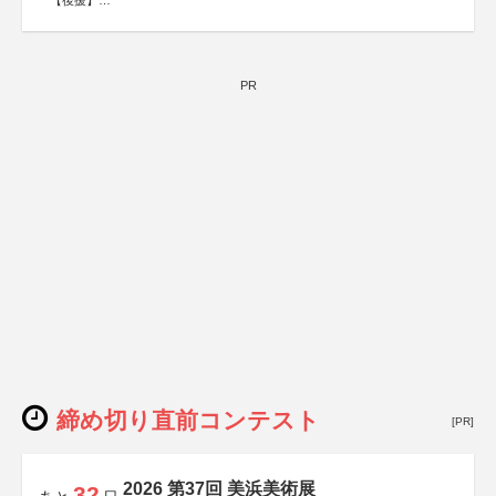
【後援】
総務省消防庁、文部科学省、林野庁、全国森林組合連合
会、森林火災対策協会
PR
締め切り直前コンテスト
[PR]
2026 第37回 美浜美術展
32