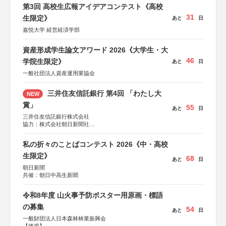
第3回 高校生広報アイデアコンテスト《高校
31
生限定》
あと
日
嘉悦大学 経営経済学部
資産形成学生論文アワード 2026《大学生・大
46
学院生限定》
あと
日
一般社団法人資産運用業協会
三井住友信託銀行 第4回 「わたし大
NEW
賞」
55
あと
日
三井住友信託銀行株式会社
協力：株式会社朝日新聞社
後援：日本郵便株式会社
私の折々のことばコンテスト 2026《中・高校
生限定》
68
あと
日
朝日新聞
共催：朝日中高生新聞
令和8年度 山火事予防ポスター用原画・標語
の募集
54
あと
日
一般財団法人日本森林林業振興会