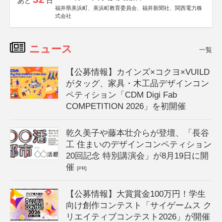
あと
日
福井県美浜町、美浜町教育委員会、福井新聞社、関西電力株
式会社
ニュース
一覧
【公募情報】カインズ×コクヨ×VUILD
がタッグ、家具・木工品デザインコン
ペティション「CDM Digi Fab
COMPETITION 2026」を初開催
乾久美子や藤本壮介らが登壇、「長谷
工 住まいのデザインコンペティション
20回記念 特別講演会」が8月19日に開
催
[PR]
【公募情報】大賞賞金100万円！学生
向け創作コンテスト「サイゲームス ク
リエイティブコンテスト2026」が開催