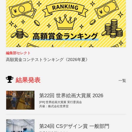
編集部セレクト
高額賞金コンテストランキング《2026年夏》
結果発表
一覧
第22回 世界絵画大賞展 2026
[PR]
世界絵画大賞展 実行委員会
共催：株式会社世界堂
第24回 CSデザイン賞 一般部門