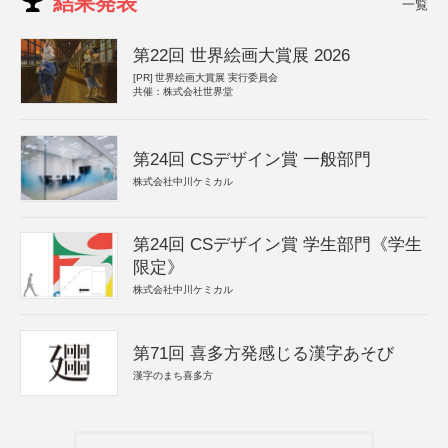
結果発表
一覧
第22回 世界絵画大賞展 2026
[PR]
世界絵画大賞展 実行委員会
共催：株式会社世界堂
第24回 CSデザイン賞 一般部門
株式会社中川ケミカル
第24回 CSデザイン賞 学生部門《学生
限定》
株式会社中川ケミカル
第71回 喜多方発感じる漢字あそび
漢字のまち喜多方