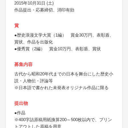
2015年10月31日 (土)
作品提出・応募締切、消印有効
賞
●歴史浪漫文学大賞（1編） 賞金30万円、表彰盾、
賞状、作品を出版化
●優秀賞（2編） 賞金10万円、表彰盾、賞状
募集内容
古代から昭和20年代までの日本を舞台にした歴史小
説・人物伝・評論等
※日本語で書かれた未発表オリジナル作品に限る
提出物
●作品
※400字詰原稿用紙換算200～500枚以内で、プリン
トアウトした原稿を用意