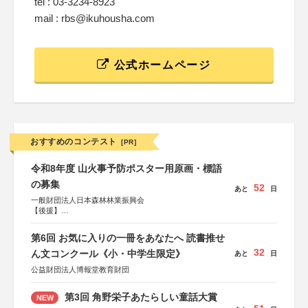
tel : 03-3234-8923
mail : rbs@ikuhousha.com
公式ホームページ
おすすめのコンテスト
[PR]
令和8年度 山火事予防ポスター用原画・標語
の募集
52
あと
日
一般財団法人日本森林林業振興会
【後援】
総務省消防庁、文部科学省、林野庁、全国森林組合連合
会、森林火災対策協会
第6回 お気に入りの一冊をあなたへ 読書推せ
32
ん文コンクール《小・中学生限定》
あと
日
公益財団法人博報堂教育財団
第3回 角野栄子あたらしい童話大賞
NEW