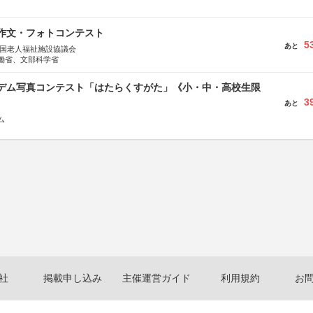
護作文・フォトコンテスト
5
あと
全国老人福祉施設協議会
働省、文部科学省
イデム写真コンテスト「はたらくすがた」《小・中・高校生限
3
あと
ム
社
掲載申し込み
主催運営ガイド
利用規約
お