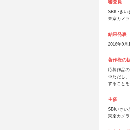
審査員
SBIいき
東京カメラ
結果発表
2016年9
著作権の
応募作品の
※ただし、
することを
主催
SBIいき
東京カメラ