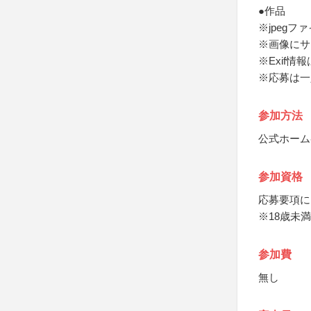
●作品
※jpegフ
※画像にサ
※Exif
※応募は一
参加方法
公式ホーム
参加資格
応募要項に
※18歳未
参加費
無し