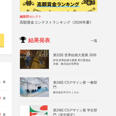
編集部セレクト
高額賞金コンテストランキング《2026年夏》
結果発表
一覧
第22回 世界絵画大賞展 2026
[PR]
世界絵画大賞展 実行委員会
共催：株式会社世界堂
1
第24回 CSデザイン賞 一般部
日
門
株式会社中川ケミカル
8
日
第24回 CSデザイン賞 学生部
8
門《学生限定》
日