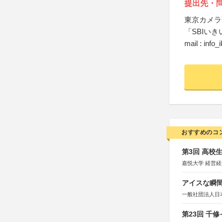
提出先・
東京カメラ
「SBIい
mail : info_
おすすめのコ
第3回 高校
嘉悦大学 経営
アイスな瞬間
一般社団法人日
第23回 千