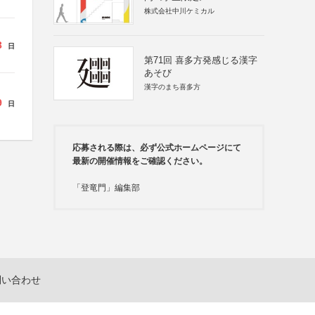
株式会社中川ケミカル
3
日
第71回 喜多方発感じる漢字
あそび
漢字のまち喜多方
9
日
応募される際は、必ず公式ホームページにて
最新の開催情報をご確認ください。
「登竜門」編集部
問い合わせ