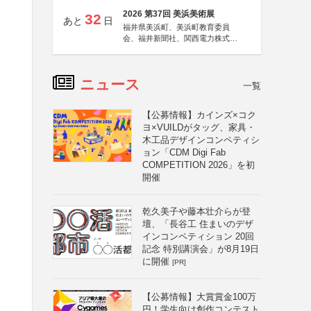
2026 第37回 美浜美術展
32
あと
日
福井県美浜町、美浜町教育委員
会、福井新聞社、関西電力株式会
社
ニュース
一覧
【公募情報】カインズ×コク
ヨ×VUILDがタッグ、家具・
木工品デザインコンペティシ
ョン「CDM Digi Fab
COMPETITION 2026」を初
開催
乾久美子や藤本壮介らが登
壇、「長谷工 住まいのデザ
インコンペティション 20回
記念 特別講演会」が8月19日
に開催
[PR]
【公募情報】大賞賞金100万
円！学生向け創作コンテスト