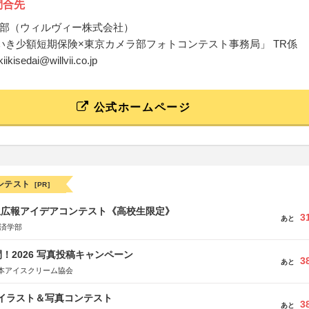
問合先
部（ウィルヴィー株式会社）
きいき少額短期保険×東京カメラ部フォトコンテスト事務局」 TR係
ikiikisedai@willvii.co.jp
公式ホームページ
ンテスト
[PR]
生広報アイデアコンテスト《高校生限定》
3
あと
経済学部
！2026 写真投稿キャンペーン
3
あと
本アイスクリーム協会
修イラスト＆写真コンテスト
3
あと