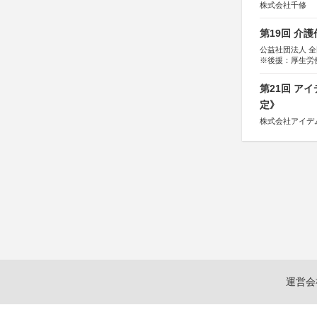
株式会社千修
第19回 介
公益社団法人 
※後援：厚生労
第21回 ア
定》
株式会社アイデ
運営会