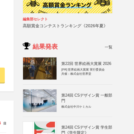
編集部セレクト
高額賞金コンテストランキング《2026年夏》
結果発表
一覧
第22回 世界絵画大賞展 2026
[PR]
世界絵画大賞展 実行委員会
共催：株式会社世界堂
第24回 CSデザイン賞 一般部
門
株式会社中川ケミカル
4
日
第24回 CSデザイン賞 学生部
門《学生限定》