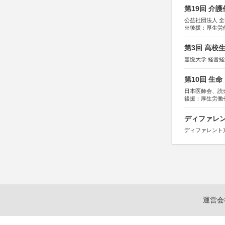
第19回 介
公益社団法人 
※後援：厚生労
第3回 高校
嘉悦大学 経営
第10回 生
日本医師会、読
後援：厚生労働
協賛：東京海上
ディファレン
ディファレント
運営会