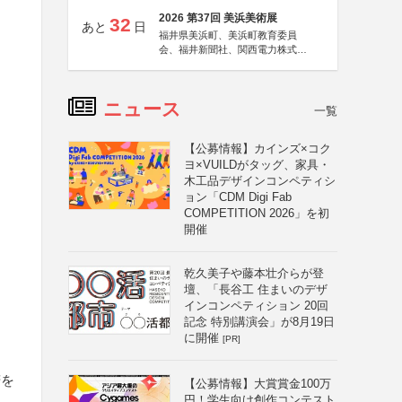
2026 第37回 美浜美術展
32
あと
日
福井県美浜町、美浜町教育委員
会、福井新聞社、関西電力株式会
社
ニュース
一覧
【公募情報】カインズ×コク
ヨ×VUILDがタッグ、家具・
木工品デザインコンペティシ
ョン「CDM Digi Fab
COMPETITION 2026」を初
開催
乾久美子や藤本壮介らが登
壇、「長谷工 住まいのデザ
インコンペティション 20回
記念 特別講演会」が8月19日
に開催
[PR]
諾を
【公募情報】大賞賞金100万
円！学生向け創作コンテスト