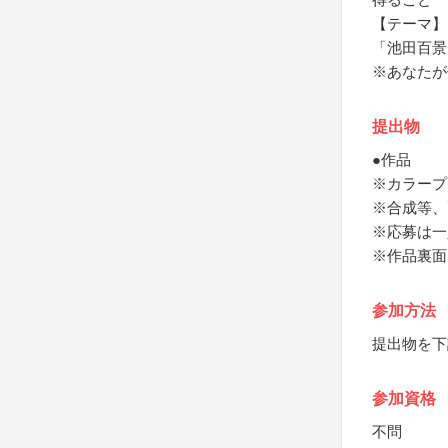
【テーマ】
「池田百景
※あなたが
提出物
●作品
※カラープ
※合成等、
※応募は一
※作品裏面
参加方法
提出物を下
参加資格
不問