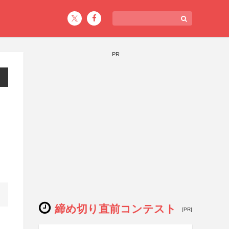
PR
締め切り直前コンテスト
[PR]