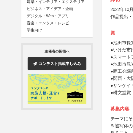
建築・インテリア・エクステリア
ビジネス・アイデア・企画
2022年10月
デジタル・Web・アプリ
作品提出・
音楽・エンタメ・レシピ
学生向け
賞
●池田市長
●いけだ市
主催者の皆様へ
●スマート
コンテスト掲載申し込み
●池田市観
●商工会議
●関西・大
●サンケイ
●耕文堂賞
募集内容
テーマにそ
※被写体の
得ること