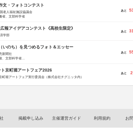
護作文・フォトコンテスト
5
あと
全国老人福祉施設協議会
働省、文部科学省
生広報アイデアコンテスト《高校生限定》
3
あと
経済学部
命（いのち）を見つめるフォト＆エッセー
5
あと
売新聞社
省、文部科学省
日動火災保険株式会社、東京海上日動あんしん生命保険株式会社
ト京町堀アートフェア2026
2
あと
京町堀アートフェア実行委員会（株式会社チグニッタ内）
社
掲載申し込み
主催運営ガイド
利用規約
お