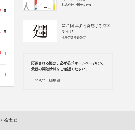
株式会社中川ケミカル
3
日
第71回 喜多方発感じる漢字
1
あそび
日
漢字のまち喜多方
5
日
応募される際は、必ず公式ホームページにて
最新の開催情報をご確認ください。
日
「登竜門」編集部
問い合わせ