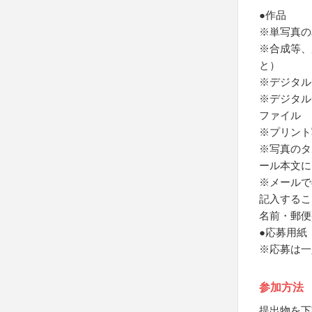
●作品
※単写真の
※合成等、
と）
※デジタル
※デジタル
ファイル
※プリント
※写真のタ
ール本文に
※メールで
記入するこ
名前・郵便
●応募用紙
※応募は一
参加方法
提出物を下