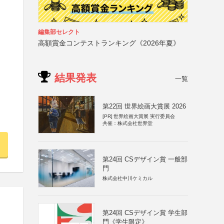
編集部セレクト
高額賞金コンテストランキング《2026年夏》
結果発表
一覧
第22回 世界絵画大賞展 2026
[PR]
世界絵画大賞展 実行委員会
共催：株式会社世界堂
第24回 CSデザイン賞 一般部
門
株式会社中川ケミカル
第24回 CSデザイン賞 学生部
門《学生限定》