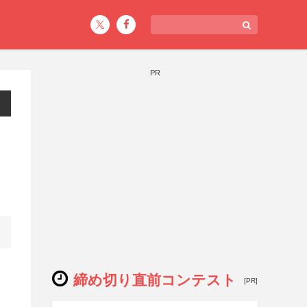
PR
締め切り直前コンテスト
[PR]