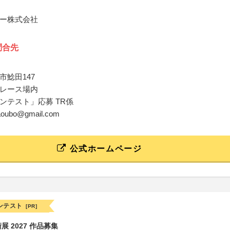
ー株式会社
問合先
市鯰田147
レース場内
ンテスト」応募 TR係
ukaoubo@gmail.com
公式ホームページ
ンテスト
[PR]
 2027 作品募集