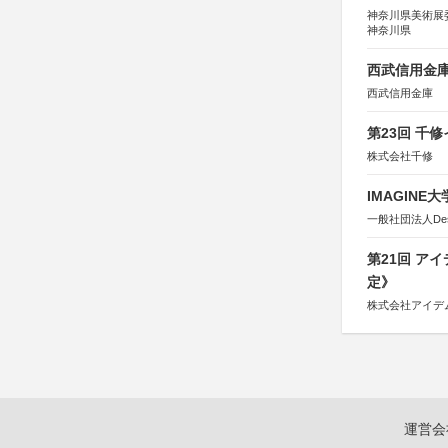
神奈川県美術展
神奈川県
西武信用金庫
西武信用金庫
第23回 千
株式会社千修
IMAGINE
一般社団法人Design 
第21回 ア
定》
株式会社アイデ
運営会