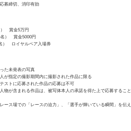
応募締切、消印有効
名） 賞金5万円
名） 賞金5000円
0名） ロイヤルペア入場券
った未発表の写真
人が指定の撮影期間内に撮影された作品に限る
テストに応募された作品の応募は不可
人物が含まれる作品は、被写体本人の承諾を得た上で応募するこ
レース場での「レースの迫力」、「選手が輝いている瞬間」を伝