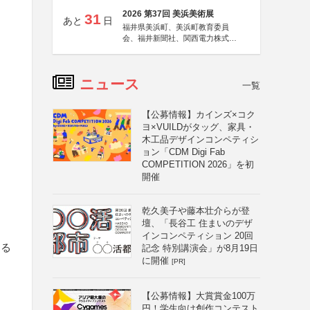
2026 第37回 美浜美術展
31
あと
日
福井県美浜町、美浜町教育委員
会、福井新聞社、関西電力株式会
社
ニュース
一覧
【公募情報】カインズ×コク
ヨ×VUILDがタッグ、家具・
木工品デザインコンペティシ
ョン「CDM Digi Fab
COMPETITION 2026」を初
開催
乾久美子や藤本壮介らが登
と
壇、「長谷工 住まいのデザ
インコンペティション 20回
える
記念 特別講演会」が8月19日
に開催
[PR]
【公募情報】大賞賞金100万
円！学生向け創作コンテスト