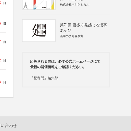
8
日
株式会社中川ケミカル
4
日
第71回 喜多方発感じる漢字
あそび
漢字のまち喜多方
7
日
2
日
応募される際は、必ず公式ホームページにて
最新の開催情報をご確認ください。
「登竜門」編集部
8
日
問い合わせ