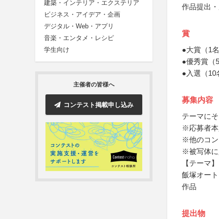
建築・インテリア・エクステリア
作品提出・
ビジネス・アイデア・企画
デジタル・Web・アプリ
賞
音楽・エンタメ・レシピ
●大賞（1
学生向け
●優秀賞（5
●入選（1
主催者の皆様へ
募集内容
コンテスト掲載申し込み
テーマにそ
※応募者本
※他のコン
※被写体に
【テーマ】
飯塚オート
作品
提出物