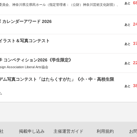
6
あと
委員会、神奈川県立県民ホール（指定管理者：（公財）神奈川芸術文化財団）、
 カレンダーアワード 2026
2
あと
修イラスト＆写真コンテスト
3
あと
大学 コンペティション2026《学生限定》
2
あと
Association Liberal Arts協会
イデム写真コンテスト「はたらくすがた」《小・中・高校生限
3
あと
ム
社
掲載申し込み
主催運営ガイド
利用規約
お