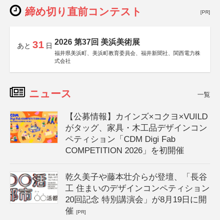
締め切り直前コンテスト
[PR]
2026 第37回 美浜美術展
31
あと
日
福井県美浜町、美浜町教育委員会、福井新聞社、関西電力株
式会社
ニュース
一覧
【公募情報】カインズ×コクヨ×VUILD
がタッグ、家具・木工品デザインコン
ペティション「CDM Digi Fab
COMPETITION 2026」を初開催
乾久美子や藤本壮介らが登壇、「長谷
工 住まいのデザインコンペティション
20回記念 特別講演会」が8月19日に開
催
[PR]