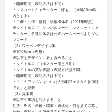
・開催期間（表記方法は不問）
・マスコットキャラクター「ぽぉ」（天地10cm以
内とする）
・主催・共催・協賛・後援団体名（2021年時点）
※タイトルロゴ、シンボルマーク、マスコットキャ
ラクター、各種団体名は公式ホームページよりダウ
ンロード
（2）ワッペンデザイン案
※直径8cm（円形）
※以下をデザインに必ず含めること
・タイトルロゴ（ポスター用と共用）
・タイトルの英語表記（表記方法は不問）
・開催期間（表記方法は不問）
・「このワッペンはいいだ人形劇フェスタの参加証
です」と記載
（3）提案書
※以下の事項を記入すること
住所・氏名・年齢・職業・連絡先・何を見て応募し
たか・デザインの製作意図やアピールポイント