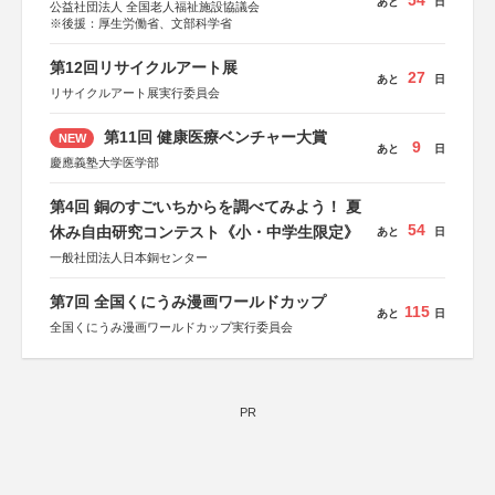
54
あと
日
公益社団法人 全国老人福祉施設協議会
※後援：厚生労働省、文部科学省
第12回リサイクルアート展
27
あと
日
リサイクルアート展実行委員会
第11回 健康医療ベンチャー大賞
NEW
9
あと
日
慶應義塾大学医学部
第4回 銅のすごいちからを調べてみよう！ 夏
54
休み自由研究コンテスト《小・中学生限定》
あと
日
一般社団法人日本銅センター
第7回 全国くにうみ漫画ワールドカップ
115
あと
日
全国くにうみ漫画ワールドカップ実行委員会
PR