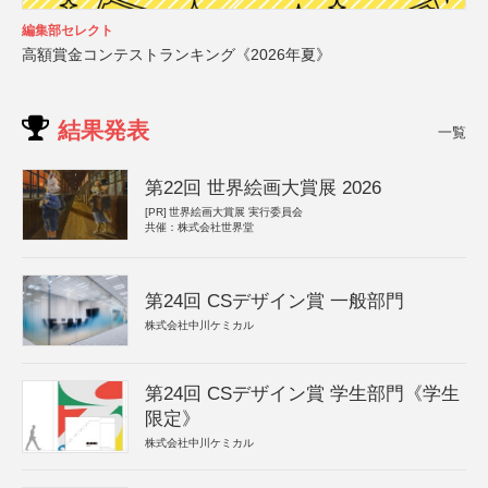
編集部セレクト
高額賞金コンテストランキング《2026年夏》
結果発表
一覧
第22回 世界絵画大賞展 2026
[PR]
世界絵画大賞展 実行委員会
共催：株式会社世界堂
第24回 CSデザイン賞 一般部門
株式会社中川ケミカル
第24回 CSデザイン賞 学生部門《学生
限定》
株式会社中川ケミカル