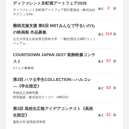
ディファレント京町堀アートフェア2026
2
あと
日
ディファレント京町堀アートフェア実行委員会（株式会社
チグニッタ内）
難病克服支援 第6回 MBTみんなで守るいのち
の映画祭 作品募集
114
あと
日
公立大学法人奈良県立医科大学、一般社団法人MBTコンソ
ーシアム
協力：読売新聞社
COUNTDOWN JAPAN 26/27 装飾映像コンテ
後援：厚生労働省
57
文部科学省
スト
あと
日
奈良県
Jフェス事務局
日本経済団体連合会
関西経済連合会
「“よい仕事おこし”フェア」実行委員会
第3回 ハマる学生COLLECTION―ハルコレ
関西文化学術研究都市推進機構
―《学生限定》
東京難病団体連絡協議会
53
あと
日
学校法人岩崎学園
特別協賛：株式会社ウィゴー（WEGO）
第3回 高校生広報アイデアコンテスト《高校
31
生限定》
あと
日
嘉悦大学 経営経済学部