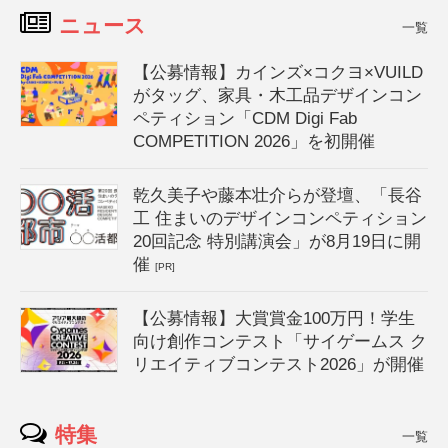
ニュース
一覧
【公募情報】カインズ×コクヨ×VUILD
がタッグ、家具・木工品デザインコン
ペティション「CDM Digi Fab
COMPETITION 2026」を初開催
乾久美子や藤本壮介らが登壇、「長谷
工 住まいのデザインコンペティション
20回記念 特別講演会」が8月19日に開
催
[PR]
【公募情報】大賞賞金100万円！学生
向け創作コンテスト「サイゲームス ク
リエイティブコンテスト2026」が開催
特集
一覧