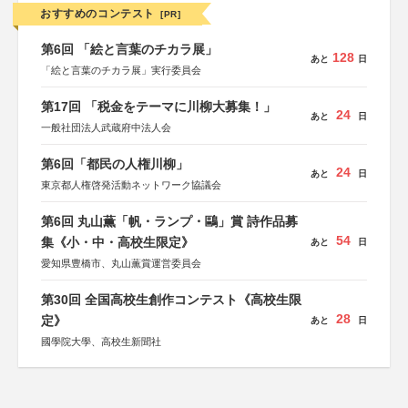
おすすめのコンテスト
[PR]
第6回 「絵と言葉のチカラ展」
128
あと
日
「絵と言葉のチカラ展」実行委員会
第17回 「税金をテーマに川柳大募集！」
24
あと
日
一般社団法人武蔵府中法人会
第6回「都民の人権川柳」
24
あと
日
東京都人権啓発活動ネットワーク協議会
第6回 丸山薫「帆・ランプ・鷗」賞 詩作品募
54
集《小・中・高校生限定》
あと
日
愛知県豊橋市、丸山薫賞運営委員会
第30回 全国高校生創作コンテスト《高校生限
28
定》
あと
日
國學院大學、高校生新聞社