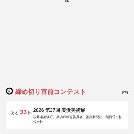
PR
締め切り直前コンテスト
[PR]
2026 第37回 美浜美術展
33
あと
日
福井県美浜町、美浜町教育委員会、福井新聞社、関西電力株
式会社