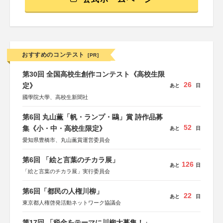
おすすめのコンテスト
[PR]
第30回 全国高校生創作コンテスト《高校生限
26
定》
あと
日
國學院大學、高校生新聞社
第6回 丸山薫「帆・ランプ・鷗」賞 詩作品募
52
集《小・中・高校生限定》
あと
日
愛知県豊橋市、丸山薫賞運営委員会
第6回 「絵と言葉のチカラ展」
126
あと
日
「絵と言葉のチカラ展」実行委員会
第6回「都民の人権川柳」
22
あと
日
東京都人権啓発活動ネットワーク協議会
第17回 「税金をテーマに川柳大募集！」