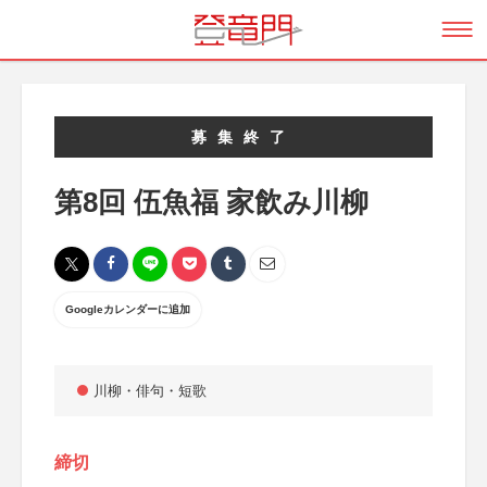
募集終了
第8回 伍魚福 家飲み川柳
Googleカレンダーに追加
川柳・俳句・短歌
締切