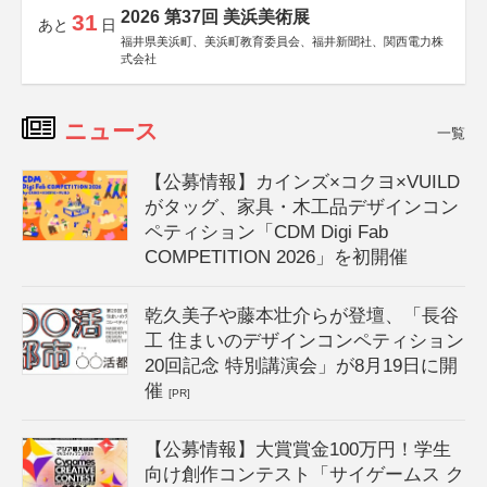
2026 第37回 美浜美術展
31
あと
日
福井県美浜町、美浜町教育委員会、福井新聞社、関西電力株
式会社
ニュース
一覧
【公募情報】カインズ×コクヨ×VUILD
がタッグ、家具・木工品デザインコン
ペティション「CDM Digi Fab
COMPETITION 2026」を初開催
乾久美子や藤本壮介らが登壇、「長谷
工 住まいのデザインコンペティション
20回記念 特別講演会」が8月19日に開
催
[PR]
【公募情報】大賞賞金100万円！学生
向け創作コンテスト「サイゲームス ク