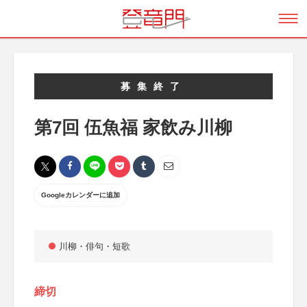
募集終了
第7回 伍魚福 家飲み川柳
Googleカレンダーに追加
川柳・俳句・短歌
締切