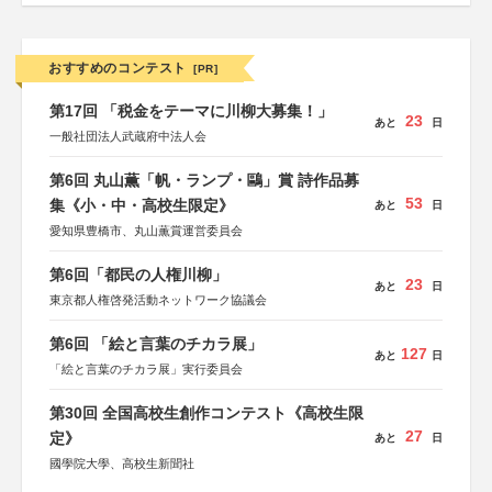
おすすめのコンテスト
[PR]
第17回 「税金をテーマに川柳大募集！」
23
あと
日
一般社団法人武蔵府中法人会
第6回 丸山薫「帆・ランプ・鷗」賞 詩作品募
53
集《小・中・高校生限定》
あと
日
愛知県豊橋市、丸山薫賞運営委員会
第6回「都民の人権川柳」
23
あと
日
東京都人権啓発活動ネットワーク協議会
第6回 「絵と言葉のチカラ展」
127
あと
日
「絵と言葉のチカラ展」実行委員会
第30回 全国高校生創作コンテスト《高校生限
27
定》
あと
日
國學院大學、高校生新聞社