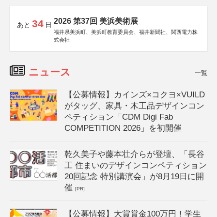
2026 第37回 美浜美術展
34
あと
日
福井県美浜町、美浜町教育委員会、福井新聞社、関西電力株
式会社
ニュース
一覧
【公募情報】カインズ×コクヨ×VUILD
がタッグ、家具・木工品デザインコン
ペティション「CDM Digi Fab
COMPETITION 2026」を初開催
乾久美子や藤本壮介らが登壇、「長谷
工 住まいのデザインコンペティション
20回記念 特別講演会」が8月19日に開
催
[PR]
【公募情報】大賞賞金100万円！学生