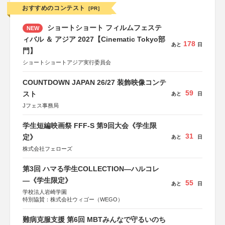
おすすめのコンテスト
[PR]
ショートショート フィルムフェステ
NEW
ィバル ＆ アジア 2027【Cinematic Tokyo部
178
あと
日
門】
ショートショートアジア実行委員会
COUNTDOWN JAPAN 26/27 装飾映像コンテ
59
スト
あと
日
Jフェス事務局
学生短編映画祭 FFF-S 第9回大会《学生限
31
定》
あと
日
株式会社フェローズ
第3回 ハマる学生COLLECTION―ハルコレ
―《学生限定》
55
あと
日
学校法人岩崎学園
特別協賛：株式会社ウィゴー（WEGO）
難病克服支援 第6回 MBTみんなで守るいのち