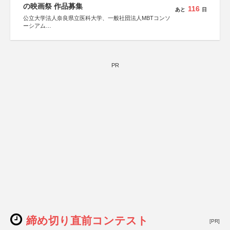
の映画祭 作品募集
116
あと
日
公立大学法人奈良県立医科大学、一般社団法人MBTコンソ
ーシアム
協力：読売新聞社
後援：厚生労働省
文部科学省
奈良県
PR
日本経済団体連合会
関西経済連合会
「“よい仕事おこし”フェア」実行委員会
関西文化学術研究都市推進機構
東京難病団体連絡協議会
締め切り直前コンテスト
[PR]