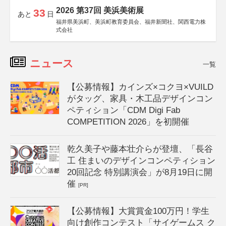
2026 第37回 美浜美術展
33
あと
日
福井県美浜町、美浜町教育委員会、福井新聞社、関西電力株
式会社
ニュース
一覧
【公募情報】カインズ×コクヨ×VUILD
がタッグ、家具・木工品デザインコン
ペティション「CDM Digi Fab
COMPETITION 2026」を初開催
乾久美子や藤本壮介らが登壇、「長谷
工 住まいのデザインコンペティション
20回記念 特別講演会」が8月19日に開
催
[PR]
【公募情報】大賞賞金100万円！学生
向け創作コンテスト「サイゲームス ク