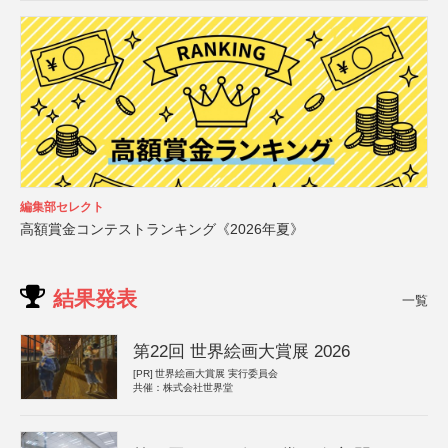
編集部セレクト
高額賞金コンテストランキング《2026年夏》
結果発表
一覧
第22回 世界絵画大賞展 2026
[PR]
世界絵画大賞展 実行委員会
共催：株式会社世界堂