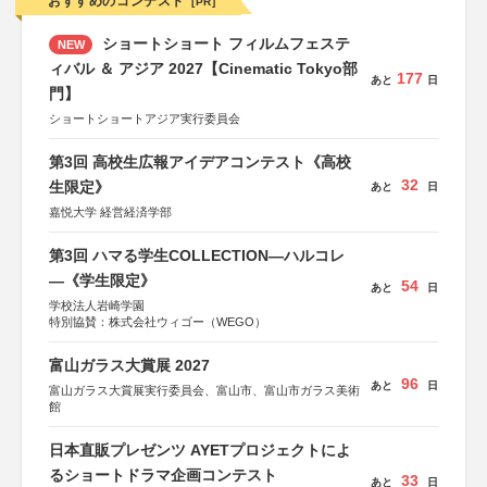
おすすめのコンテスト
[PR]
ショートショート フィルムフェステ
NEW
ィバル ＆ アジア 2027【Cinematic Tokyo部
177
あと
日
門】
ショートショートアジア実行委員会
第3回 高校生広報アイデアコンテスト《高校
32
生限定》
あと
日
嘉悦大学 経営経済学部
第3回 ハマる学生COLLECTION―ハルコレ
―《学生限定》
54
あと
日
学校法人岩崎学園
特別協賛：株式会社ウィゴー（WEGO）
富山ガラス大賞展 2027
96
あと
日
富山ガラス大賞展実行委員会、富山市、富山市ガラス美術
館
日本直販プレゼンツ AYETプロジェクトによ
るショートドラマ企画コンテスト
33
あと
日