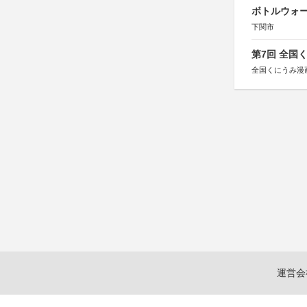
ボトルウォ
下関市
第7回 全国
全国くにうみ漫
運営会