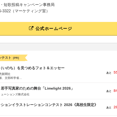
・短歌投稿キャンペーン事務局
229-55-3322（マーケティング室）
公式ホームページ
ンテスト
[PR]
命（いのち）を見つめるフォト＆エッセー
5
あと
売新聞社
省、文部科学省
日動火災保険株式会社、東京海上日動あんしん生命保険株式会社
手写真家のための舞台「Limelight 2026」
8
あと
リューションズ株式会社
ションイラストレーションコンテスト 2026《高校生限定》
2
あと