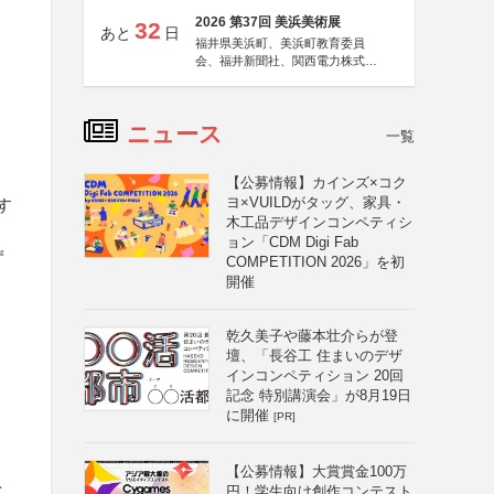
2026 第37回 美浜美術展
32
あと
日
福井県美浜町、美浜町教育委員
会、福井新聞社、関西電力株式会
社
ニュース
一覧
【公募情報】カインズ×コク
ヨ×VUILDがタッグ、家具・
す
木工品デザインコンペティシ
ョン「CDM Digi Fab
ず
COMPETITION 2026」を初
開催
乾久美子や藤本壮介らが登
壇、「長谷工 住まいのデザ
インコンペティション 20回
記念 特別講演会」が8月19日
に開催
[PR]
【公募情報】大賞賞金100万
を
円！学生向け創作コンテスト