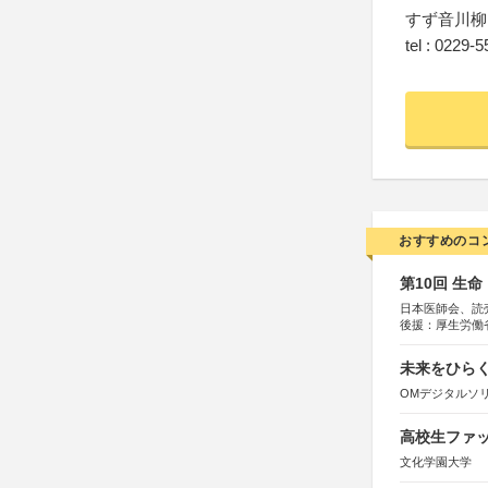
すず音川柳
tel : 0
おすすめのコ
第10回 生
日本医師会、読
後援：厚生労働
協賛：東京海上
未来をひらく若
OMデジタルソ
高校生ファッ
文化学園大学