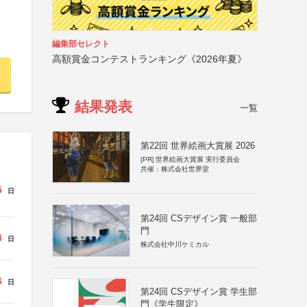
編集部セレクト
高額賞金コンテストランキング《2026年夏》
結果発表
一覧
第22回 世界絵画大賞展 2026
[PR]
世界絵画大賞展 実行委員会
共催：株式会社世界堂
5
日
第24回 CSデザイン賞 一般部
門
4
日
株式会社中川ケミカル
6
日
第24回 CSデザイン賞 学生部
門《学生限定》