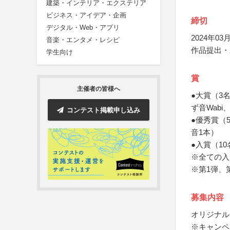
建築・インテリア・エクステリア
ビジネス・アイデア・企画
締切
デジタル・Web・アプリ
2024年03月
音楽・エンタメ・レシピ
作品提出・
学生向け
賞
主催者の皆様へ
●大賞（3
ず音Wabi
コンテスト掲載申し込み
●優秀賞（
音1本）
●入賞（1
※全ての入
※第1弾、
募集内容
オリジナル
※キャンペ