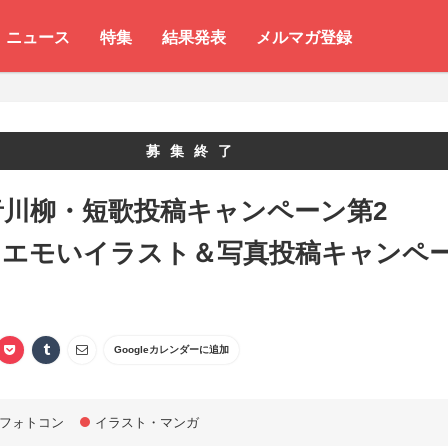
ニュース
特集
結果発表
メルマガ登録
募集終了
音川柳・短歌投稿キャンペーン第2
！エモいイラスト＆写真投稿キャンペ
Googleカレンダーに追加
フォトコン
イラスト・マンガ