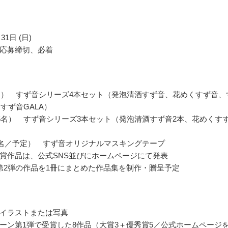
31日 (日)
応募締切、必着
名） すず音シリーズ4本セット（発泡清酒すず音、花めくすず音、
、すず音GALA）
5名） すず音シリーズ3本セット（発泡清酒すず音2本、花めくす
0名／予定） すず音オリジナルマスキングテープ
賞作品は、公式SNS並びにホームページにて発表
第2弾の作品を1冊にまとめた作品集を制作・贈呈予定
イラストまたは写真
ーン第1弾で受賞した8作品（大賞3＋優秀賞5／公式ホームページ