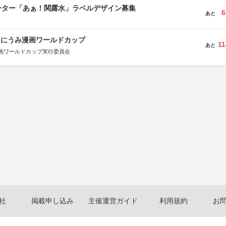
ーター「あぁ！関露水」ラベルデザイン募集
6
あと
くにうみ漫画ワールドカップ
11
あと
画ワールドカップ実行委員会
社
掲載申し込み
主催運営ガイド
利用規約
お