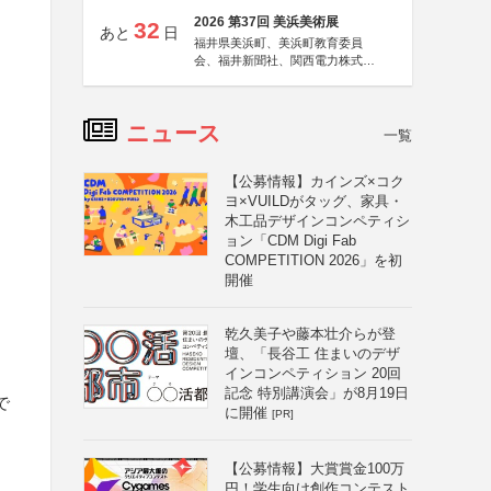
2026 第37回 美浜美術展
32
あと
日
福井県美浜町、美浜町教育委員
会、福井新聞社、関西電力株式会
社
ニュース
一覧
【公募情報】カインズ×コク
ヨ×VUILDがタッグ、家具・
木工品デザインコンペティシ
ョン「CDM Digi Fab
COMPETITION 2026」を初
開催
乾久美子や藤本壮介らが登
壇、「長谷工 住まいのデザ
インコンペティション 20回
記念 特別講演会」が8月19日
で
に開催
[PR]
【公募情報】大賞賞金100万
円！学生向け創作コンテスト