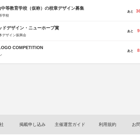
山中等教育学校（仮称）の校章デザイン募集
3
あと
等学校
グッドデザイン・ニューホープ賞
9
あと
本デザイン振興会
LOGO COMPETITION
8
あと
ン
社
掲載申し込み
主催運営ガイド
利用規約
お