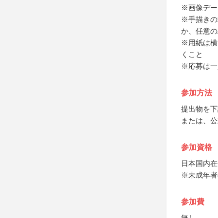
※画像デー
※手描きの
か、任意の
※用紙は横
くこと
※応募は一
参加方法
提出物を下
または、公
参加資格
日本国内在
※未成年者
参加費
無し