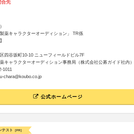
問合先
）
製薬キャラクターオーディション」 TR係
】
区四谷坂町10-10 ニューフィールドビル7F
薬キャラクターオーディション事務局（株式会社公募ガイド社内
12-1011
jiku-chara@koubo.co.jp
公式ホームページ
ンテスト
[PR]