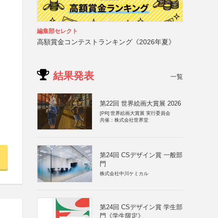
編集部セレクト
高額賞金コンテストランキング《2026年夏》
結果発表
一覧
）
第22回 世界絵画大賞展 2026
[PR]
世界絵画大賞展 実行委員会
共催：株式会社世界堂
第24回 CSデザイン賞 一般部
門
株式会社中川ケミカル
第24回 CSデザイン賞 学生部
門《学生限定》