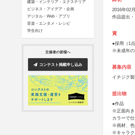
建築・インテリア・エクステリア
ビジネス・アイデア・企画
2016年02月
デジタル・Web・アプリ
作品提出・
音楽・エンタメ・レシピ
学生向け
賞
●採用（1点
※未成年の
主催者の皆様へ
コンテスト掲載申し込み
募集内容
イチジク製
提出物
●作品
※正面向き
カラーで仕
※画材、色
※キャラク