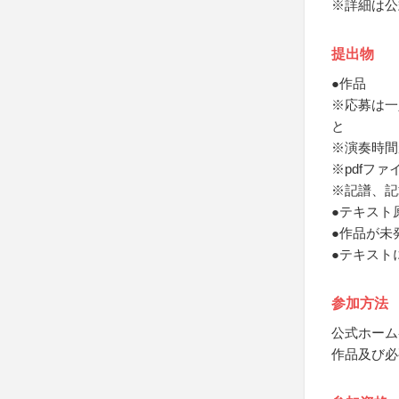
※詳細は公
提出物
●作品
※応募は一
と
※演奏時間
※pdfファ
※記譜、記
●テキスト
●作品が未
●テキスト
参加方法
公式ホーム
作品及び必