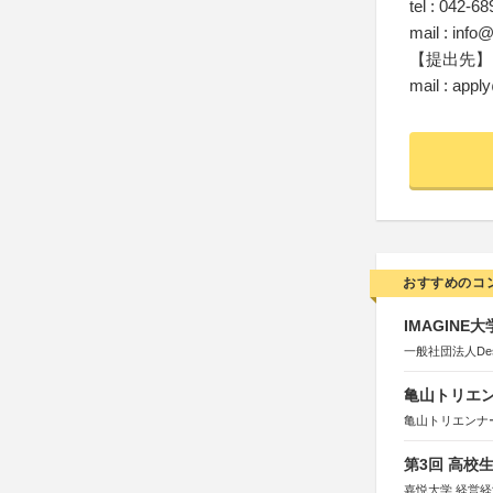
tel : 042-6
mail : info@
【提出先】
mail : appl
おすすめのコ
IMAGINE
一般社団法人Design 
亀山トリエンナ
亀山トリエンナ
第3回 高校
嘉悦大学 経営