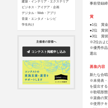
建築・インテリア・エクステリア
事前登録締
ビジネス・アイデア・企画
デジタル・Web・アプリ
賞
音楽・エンタメ・レシピ
●1位 賞
学生向け
●2位 賞
●3位 賞
※2位およ
主催者の皆様へ
※優秀作品
コンテスト掲載申し込み
選出
募集内容
新たな合唱
※未発表・
を提出する
※歌唱形態
※楽曲の実
※使用テキ