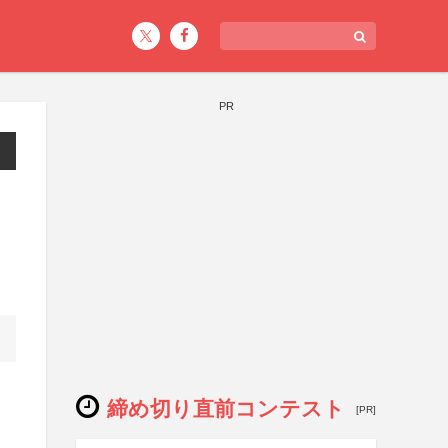
PR
締め切り直前コンテスト
[PR]