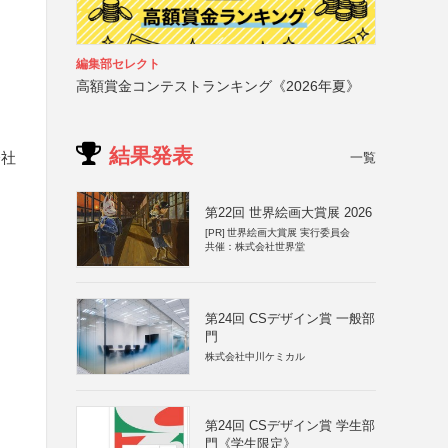
編集部セレクト
高額賞金コンテストランキング《2026年夏》
結果発表
会社
一覧
第22回 世界絵画大賞展 2026
[PR]
世界絵画大賞展 実行委員会
共催：株式会社世界堂
第24回 CSデザイン賞 一般部
門
株式会社中川ケミカル
第24回 CSデザイン賞 学生部
門《学生限定》