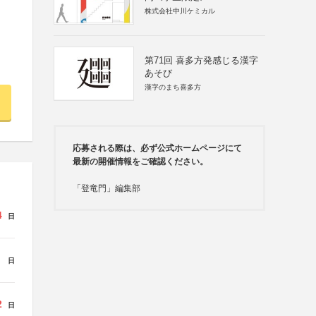
株式会社中川ケミカル
第71回 喜多方発感じる漢字
あそび
漢字のまち喜多方
応募される際は、必ず公式ホームページにて
最新の開催情報をご確認ください。
「登竜門」編集部
4
日
日
2
日