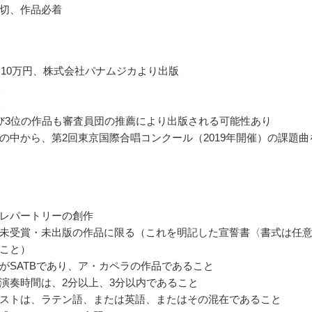
切、作品必着
金10万円、株式会社パナムジカより出版
状
状
び3位の作品も審査員団の推薦により出版される可能性あり
の中から、第2回東京国際合唱コンクール（2019年開催）の課題曲
レパートリーの創作
未受賞・未出版の作品に限る（これを明記した宣誓書〈書式は任
こと）
がSATBであり、ア・カペラの作品であること
演奏時間は、2分以上、3分以内であること
ストは、ラテン語、または英語、またはその混在であること