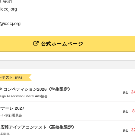
89-5641
icccj.org
y@icccj.org
公式ホームページ
ンテスト
[PR]
大学 コンペティション2026《学生限定》
2
あと
Association Liberal Arts協会
ーレ 2027
8
あと
ーレ実行委員会
生広報アイデアコンテスト《高校生限定》
3
あと
経済学部