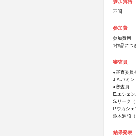
参加資格
不問
参加費
参加費用
1作品につき
審査員
●審査委員
J.A.パ
●審査員
E.エシェ
S.リーク
P.ウカシ
鈴木輝昭（
結果発表