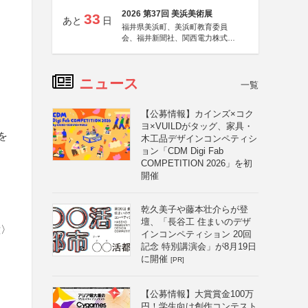
2026 第37回 美浜美術展
33
あと
日
福井県美浜町、美浜町教育委員
会、福井新聞社、関西電力株式会
社
ニュース
一覧
【公募情報】カインズ×コク
ヨ×VUILDがタッグ、家具・
を
木工品デザインコンペティシ
ョン「CDM Digi Fab
COMPETITION 2026」を初
開催
乾久美子や藤本壮介らが登
壇、「長谷工 住まいのデザ
意〉
インコンペティション 20回
記念 特別講演会」が8月19日
に開催
[PR]
【公募情報】大賞賞金100万
円！学生向け創作コンテスト