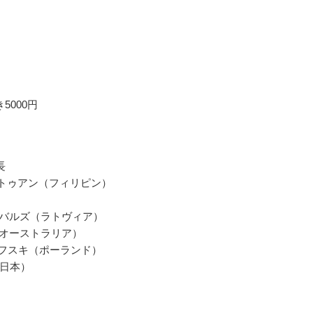
5000円
長
ミントゥアン（フィリピン）
ンバルズ（ラトヴィア）
（オーストラリア）
ェフスキ（ポーランド）
日本）