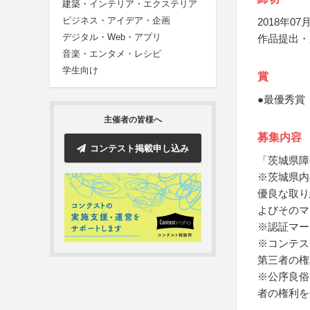
建築・インテリア・エクステリア
ビジネス・アイデア・企画
2018年07月
デジタル・Web・アプリ
作品提出・
音楽・エンタメ・レシピ
学生向け
賞
●最優秀賞
主催者の皆様へ
募集内容
コンテスト掲載申し込み
「茨城県障
※茨城県内
優良な取り
よびそのマ
※認証マー
※コンテス
第三者の権
※公序良俗
者の権利を