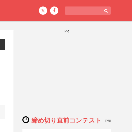
PR
テ
締め切り直前コンテスト
[PR]