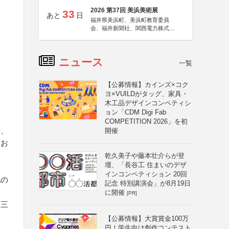
2026 第37回 美浜美術展
33
あと
日
福井県美浜町、美浜町教育委員
会、福井新聞社、関西電力株式会
社
ニュース
一覧
【公募情報】カインズ×コク
ヨ×VUILDがタッグ、家具・
木工品デザインコンペティシ
ョン「CDM Digi Fab
COMPETITION 2026」を初
等、
開催
ンお
乾久美子や藤本壮介らが登
壇、「長谷工 住まいのデザ
インコンペティション 20回
他の
記念 特別講演会」が8月19日
に開催
[PR]
第三
【公募情報】大賞賞金100万
円！学生向け創作コンテスト