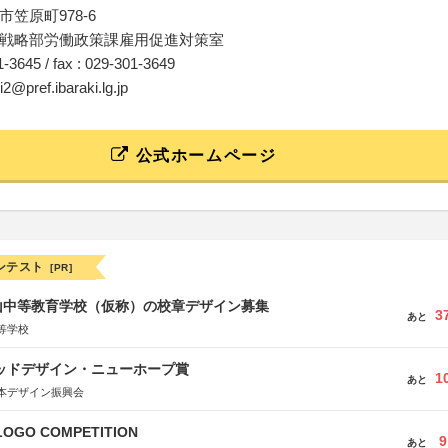
笠原町978-6
戦略部労働政策課雇用促進対策室
01-3645 / fax : 029-301-3649
i2@pref.ibaraki.lg.jp
公式ホームページ
ンテスト
[PR]
山中等教育学校（仮称）の校章デザイン募集
3
あと
等学校
グッドデザイン・ニューホープ賞
1
あと
本デザイン振興会
LOGO COMPETITION
9
あと