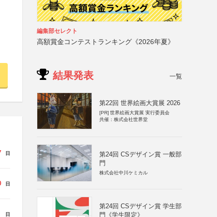
編集部セレクト
高額賞金コンテストランキング《2026年夏》
結果発表
一覧
第22回 世界絵画大賞展 2026
[PR]
世界絵画大賞展 実行委員会
共催：株式会社世界堂
7
第24回 CSデザイン賞 一般部
日
門
株式会社中川ケミカル
0
日
第24回 CSデザイン賞 学生部
門《学生限定》
日