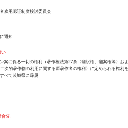
者雇用認証制度検討委員会
に通知
扱い
ン案に係る一切の権利（著作権法第27条〈翻訳権、翻案権等〉お
〈二次的著作物の利用に関する原著作者の権利〉に定められる権利
すべて茨城県に帰属
問合先