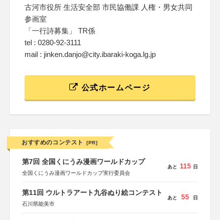
古河市役所 生活安全部 市民協働課 人権・男女共同
参画室
「一行詩募集」 TR係
tel : 0280-92-3111
mail : jinken.danjo@city.ibaraki-koga.lg.jp
公式ホームページ
おすすめのコンテスト
[PR]
第7回 全国くにうみ漫画ワールドカップ
115
あと
日
全国くにうみ漫画ワールドカップ実行委員会
第11回 ウルトラアート九谷ぬり絵コンテスト
55
あと
日
石川県能美市