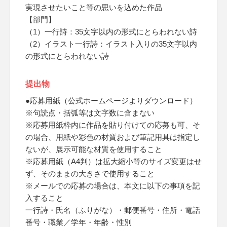
実現させたいこと等の思いを込めた作品
【部門】
（1）一行詩：35文字以内の形式にとらわれない詩
（2）イラスト一行詩：イラスト入りの35文字以内
の形式にとらわれない詩
提出物
●応募用紙（公式ホームページよりダウンロード）
※句読点・括弧等は文字数に含まない
※応募用紙枠内に作品を貼り付けての応募も可、そ
の場合、用紙や彩色の材質および筆記用具は指定し
ないが、展示可能な材質を使用すること
※応募用紙（A4判）は拡大縮小等のサイズ変更はせ
ず、そのままの大きさで使用すること
※メールでの応募の場合は、本文に以下の事項を記
入すること
一行詩・氏名（ふりがな）・郵便番号・住所・電話
番号・職業／学年・年齢・性別