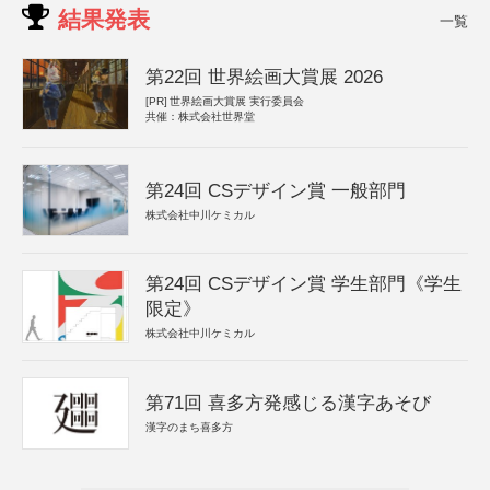
結果発表
一覧
第22回 世界絵画大賞展 2026
[PR]
世界絵画大賞展 実行委員会
共催：株式会社世界堂
第24回 CSデザイン賞 一般部門
株式会社中川ケミカル
第24回 CSデザイン賞 学生部門《学生
限定》
株式会社中川ケミカル
第71回 喜多方発感じる漢字あそび
漢字のまち喜多方