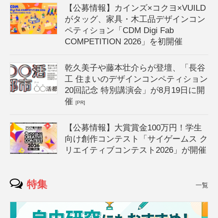
【公募情報】カインズ×コクヨ×VUILD
がタッグ、家具・木工品デザインコン
ペティション「CDM Digi Fab
COMPETITION 2026」を初開催
乾久美子や藤本壮介らが登壇、「長谷
工 住まいのデザインコンペティション
20回記念 特別講演会」が8月19日に開
催
[PR]
【公募情報】大賞賞金100万円！学生
向け創作コンテスト「サイゲームス ク
リエイティブコンテスト2026」が開催
特集
一覧