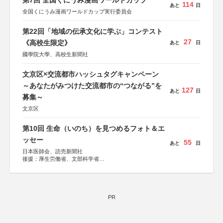
第7回 全国くにうみ漫画ワールドカップ
114
あと
日
全国くにうみ漫画ワールドカップ実行委員会
第22回「地域の伝承文化に学ぶ」コンテスト
27
《高校生限定》
あと
日
國學院大學、高校生新聞社
文京区×交流都市ハッシュタグキャンペーン
～あなたがみつけた交流都市の“つながる”を
127
あと
日
募集～
文京区
第10回 生命（いのち）を見つめるフォト＆エ
ッセー
55
あと
日
日本医師会、読売新聞社
後援：厚生労働省、文部科学省
協賛：東京海上日動火災保険株式会社、東京海上日動あん
しん生命保険株式会社
PR