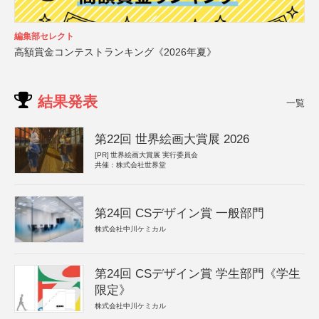
編集部セレクト
高額賞金コンテストランキング《2026年夏》
結果発表
一覧
第22回 世界絵画大賞展 2026
[PR]
世界絵画大賞展 実行委員会
共催：株式会社世界堂
第24回 CSデザイン賞 一般部門
株式会社中川ケミカル
第24回 CSデザイン賞 学生部門《学生
限定》
株式会社中川ケミカル