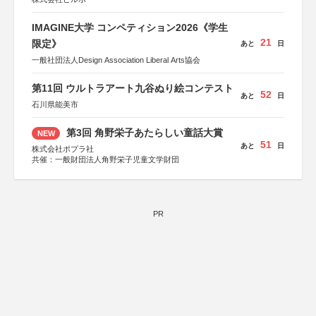
IMAGINE大学 コンペティション2026《学生
21
限定》
あと
日
一般社団法人Design Association Liberal Arts協会
第11回 ウルトラアート九谷ぬり絵コンテスト
52
あと
日
石川県能美市
第3回 角野栄子あたらしい童話大賞
NEW
51
あと
日
株式会社ポプラ社
共催：一般財団法人角野栄子児童文学財団
PR