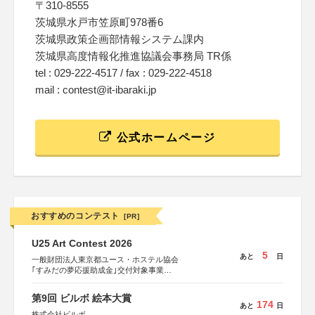
〒310-8555
茨城県水戸市笠原町978番6
茨城県政策企画部情報システム課内
茨城県高度情報化推進協議会事務局 TR係
tel : 029-222-4517 / fax : 029-222-4518
mail : contest@it-ibaraki.jp
公式ホームページ
おすすめのコンテスト
[PR]
U25 Art Contest 2026
5
あと
日
一般財団法人東京都ユース・ホステル協会
｢すみだの夢応援助成金｣交付対象事業
すみだ五彩の芸術祭 連携企画
第9回 ビルボ 絵本大賞
174
あと
日
株式会社ビルボ