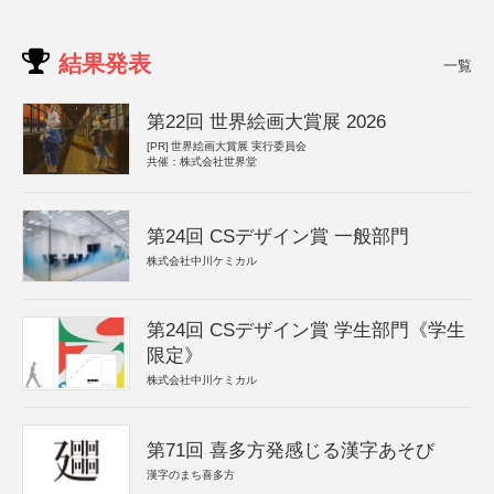
結果発表
一覧
第22回 世界絵画大賞展 2026
[PR]
世界絵画大賞展 実行委員会
共催：株式会社世界堂
第24回 CSデザイン賞 一般部門
株式会社中川ケミカル
第24回 CSデザイン賞 学生部門《学生
限定》
株式会社中川ケミカル
第71回 喜多方発感じる漢字あそび
漢字のまち喜多方