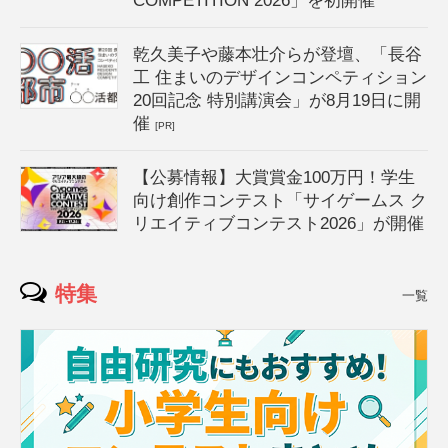
COMPETITION 2026」を初開催
乾久美子や藤本壮介らが登壇、「長谷
工 住まいのデザインコンペティション
20回記念 特別講演会」が8月19日に開
催
[PR]
【公募情報】大賞賞金100万円！学生
向け創作コンテスト「サイゲームス ク
リエイティブコンテスト2026」が開催
特集
一覧