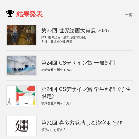
結果発表
一覧
第22回 世界絵画大賞展 2026
[PR]
世界絵画大賞展 実行委員会
共催：株式会社世界堂
第24回 CSデザイン賞 一般部門
株式会社中川ケミカル
第24回 CSデザイン賞 学生部門《学生
限定》
株式会社中川ケミカル
第71回 喜多方発感じる漢字あそび
漢字のまち喜多方