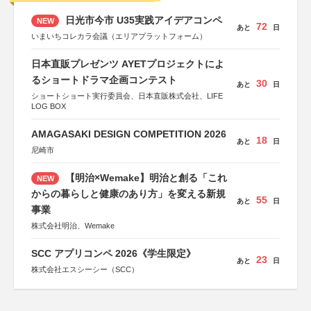
日光市今市 U35実践アイデアコンペ
NEW
72
あと
日
いまいちコレカラ会議（エリアプラットフォーム）
日本直販プレゼンツ AYETプロジェクトによ
るショートドラマ企画コンテスト
30
あと
日
ショートショート実行委員会、日本直販株式会社、LIFE
LOG BOX
AMAGASAKI DESIGN COMPETITION 2026
18
あと
日
尼崎市
【明治×Wemake】明治と創る「これ
NEW
からの暮らしと健康のあり方」を変える新規
55
あと
日
事業
株式会社明治、Wemake
SCC アプリコンペ 2026《学生限定》
23
あと
日
株式会社エスシーシー（SCC）