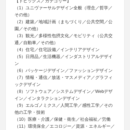
【トピックス／カテゴリー】
（1）ユニヴァーサルデザイン全般（理念／哲学／
その他）
（2）建築／地域計画（まちづくり／公共空間／公
園／その他）
（3）観光／多様性包摂文化／モビリティ（公共交
通／自動車／その他）
（4）住宅／住宅設備／インテリアデザイン
（5）日用品／生活機器／インダストリアルデザイ
ン
（6）パッケージデザイン／ファッションデザイン
（7）情報・通信／放送・マスメディア／グラフィ
ックデザイン
（8）ソフトウェア／システムデザイン／Webデザ
イン／インタラクションデザイン
（9）エルゴノミクス／人間工学／感性工学／その
他の工学・技術
（10）医療・介護／保健・衛生／社会福祉／労働
（11）環境保全／エコロジー／資源・エネルギー／