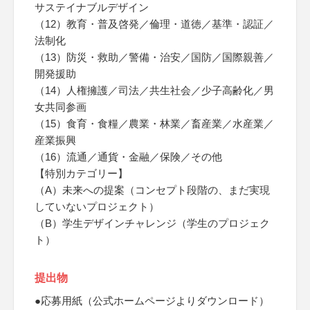
サステイナブルデザイン
（12）教育・普及啓発／倫理・道徳／基準・認証／
法制化
（13）防災・救助／警備・治安／国防／国際親善／
開発援助
（14）人権擁護／司法／共生社会／少子高齢化／男
女共同参画
（15）食育・食糧／農業・林業／畜産業／水産業／
産業振興
（16）流通／通貨・金融／保険／その他
【特別カテゴリー】
（A）未来への提案（コンセプト段階の、まだ実現
していないプロジェクト）
（B）学生デザインチャレンジ（学生のプロジェク
ト）
提出物
●応募用紙（公式ホームページよりダウンロード）