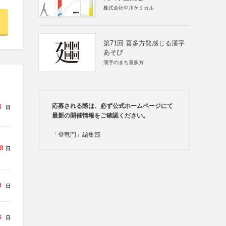
株式会社中川ケミカル
第71回 喜多方発感じる漢字
あそび
漢字のまち喜多方
4
応募される際は、必ず公式ホームページにて
日
最新の開催情報をご確認ください。
「登竜門」編集部
8
日
9
日
6
日