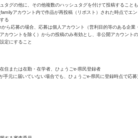
ュタグの他に、その他複数のハッシュタグを付けて投稿すること
go_familyアカウント内で作品が再投稿（リポスト）された時点でエ
する
agramから応募の場合、応募は個人アカウント（営利目的等のある企業
アカウントを除く）からの投稿のみ有効とし、非公開アカウント
設定にすること
在住または在勤・在学者、ひょうごe-県民登録者
証が手元に届いていない場合でも、ひょうごe-県民に登録時点で応募
嘱する審査委員