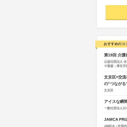
おすすめのコ
第19回 介
公益社団法人 
※後援：厚生労
文京区×交
の“つながる
文京区
アイスな瞬間
一般社団法人日
JAMCA P
JAMCA（全