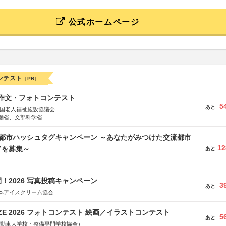
公式ホームページ
ンテスト
[PR]
護作文・フォトコンテスト
5
あと
全国老人福祉施設協議会
働省、文部科学省
流都市ハッシュタグキャンペーン ～あなたがみつけた交流都市
12
”を募集～
あと
！2026 写真投稿キャンペーン
3
あと
本アイスクリーム協会
RIZE 2026 フォトコンテスト 絵画／イラストコンテスト
5
あと
国自動車大学校・整備専門学校協会）