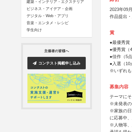
建築・インテリア・エクステリア
ビジネス・アイデア・企画
2023年09月
デジタル・Web・アプリ
作品提出・
音楽・エンタメ・レシピ
学生向け
賞
●最優秀賞
●優秀賞（
主催者の皆様へ
●佳作（5
コンテスト掲載申し込み
●入選（1
※いずれも
募集内容
テーマにそ
※未発表の作
※家族の日
に応募中、
※人物等、
承認を得た