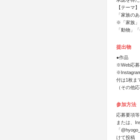
【テーマ】
「家族のあ
※「家族」
「動物」「
提出物
●作品
※Web応募
※Inst
付は1枚ま
（その他応
参加方法
応募要項等
または、In
「@hyog
けて投稿