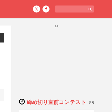
PR
締め切り直前コンテスト
[PR]