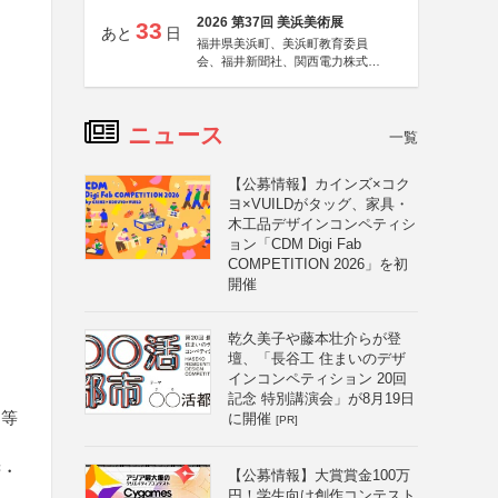
2026 第37回 美浜美術展
33
あと
日
福井県美浜町、美浜町教育委員
会、福井新聞社、関西電力株式会
社
ニュース
一覧
【公募情報】カインズ×コク
ヨ×VUILDがタッグ、家具・
木工品デザインコンペティシ
ョン「CDM Digi Fab
COMPETITION 2026」を初
開催
乾久美子や藤本壮介らが登
壇、「長谷工 住まいのデザ
インコンペティション 20回
記念 特別講演会」が8月19日
ト等
に開催
[PR]
諾・
【公募情報】大賞賞金100万
円！学生向け創作コンテスト