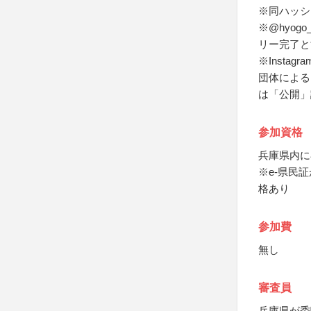
※同ハッシ
※@hyo
リー完了と
※Inst
団体による
は「公開」
参加資格
兵庫県内に
※e-県民
格あり
参加費
無し
審査員
兵庫県が委