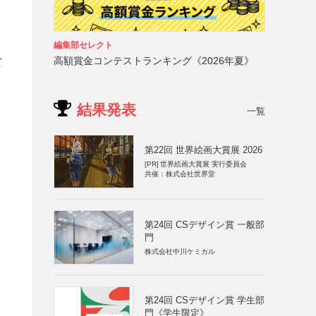
編集部セレクト
高額賞金コンテストランキング《2026年夏》
て
結果発表
一覧
ジ
第22回 世界絵画大賞展 2026
[PR]
世界絵画大賞展 実行委員会
共催：株式会社世界堂
第24回 CSデザイン賞 一般部
門
株式会社中川ケミカル
第24回 CSデザイン賞 学生部
門《学生限定》