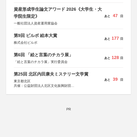
資産形成学生論文アワード 2026《大学生・大
47
学院生限定》
あと
日
一般社団法人資産運用業協会
第9回 ビルボ 絵本大賞
177
あと
日
株式会社ビルボ
第6回 「絵と言葉のチカラ展」
128
あと
日
「絵と言葉のチカラ展」実行委員会
第25回 北区内田康夫ミステリー文学賞
39
あと
日
東京都北区
共催：公益財団法人北区文化振興財団
協力：一般財団法人内田康夫財団
協賛：株式会社実業之日本社
PR