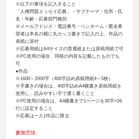
※以下の事項を記入すること
「人権問題エッセイ応募」・サブテーマ・住所・氏
名・年齢・応募部門種別
※メールアドレス・電話番号・ペンネーム・匿名希
望者は本名の横に丸カッコ書きで記入の上、作品の
表紙に添付
※応募用紙はA4サイズの普通紙または原稿用紙で可
※PC使用の場合、同様の内容を記載したものでも
可
●作品
※1600～2000字（400字詰め原稿用紙4～5枚）
※手書きの場合は、400字詰めA4横書き原稿用紙を
使用し、読みやすい字で濃く書くこと
※PC使用の場合は、A4横書きで1ページを30字×26
行に設定すること
※応募は一人1作品に限る
参加方法