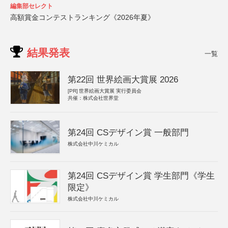
編集部セレクト
高額賞金コンテストランキング《2026年夏》
結果発表
一覧
第22回 世界絵画大賞展 2026
[PR]
世界絵画大賞展 実行委員会
共催：株式会社世界堂
第24回 CSデザイン賞 一般部門
株式会社中川ケミカル
第24回 CSデザイン賞 学生部門《学生
限定》
株式会社中川ケミカル