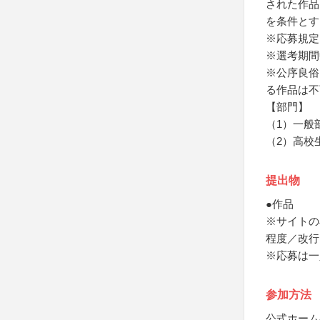
された作品
を条件とす
※応募規定
※選考期間
※公序良俗
る作品は不
【部門】
（1）一般
（2）高校
提出物
●作品
※サイトの
程度／改行
※応募は一
参加方法
公式ホーム