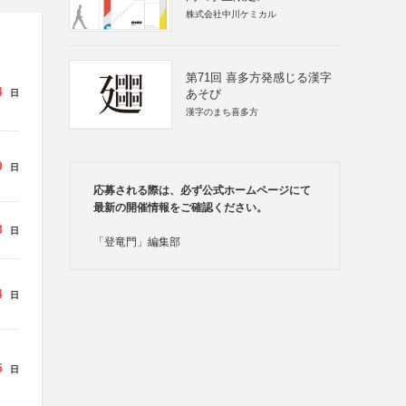
株式会社中川ケミカル
第71回 喜多方発感じる漢字
4
あそび
日
漢字のまち喜多方
9
日
応募される際は、必ず公式ホームページにて
最新の開催情報をご確認ください。
8
日
「登竜門」編集部
4
日
5
日