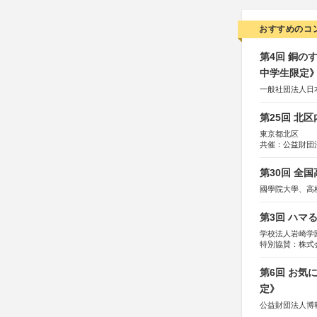
おすすめのコ
第4回 銅の
中学生限定
一般社団法人日
第25回 北
東京都北区
共催：公益財団
協力：一般財団
協賛：株式会社
第30回 全
國學院大學、高
第3回 ハマ
学校法人岩崎学
特別協賛：株式
第6回 お気
定》
公益財団法人博