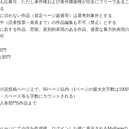
も応募可、ただし著作権および著作隣接権が完全にフリーである
る
に沿わない作品（規定ページ超過等）は選考対象外とする
中（読者投票～発表まで）の作品編集も不可（禁止）とする
に反する作品、官能、差別的表現のある作品、過度な暴力的表現
可
部門
生部門
小説投稿ページ上で、50ページ以内（1ページの最大文字数は1000
・スペース等も字数にカウントされる）
人各部門5作品まで
ページにて小説を作成後、ログインした後に表示されるMyPageの