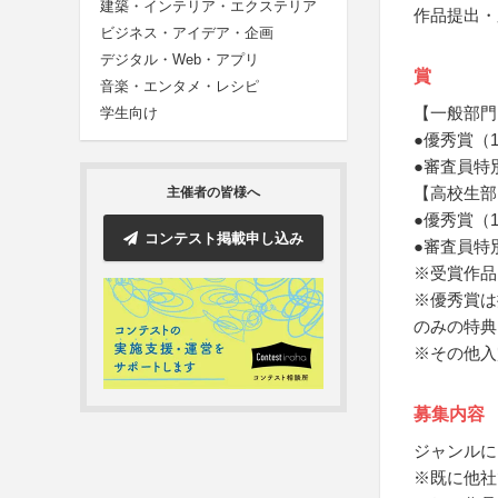
建築・インテリア・エクステリア
作品提出・
ビジネス・アイデア・企画
デジタル・Web・アプリ
賞
音楽・エンタメ・レシピ
【一般部門
学生向け
●優秀賞（
●審査員特
【高校生部
主催者の皆様へ
●優秀賞（
コンテスト掲載申し込み
●審査員特
※受賞作品
※優秀賞は
のみの特典
※その他入
募集内容
ジャンルに
※既に他社