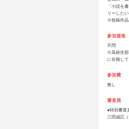
「小説を書
リーしたい
※投稿作品
参加資格
不問
※高校生部
に在籍して
参加費
無し
審査員
●特別審査
三田誠広（