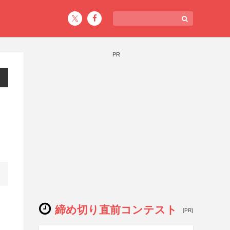
PR
締め切り直前コンテスト
[PR]