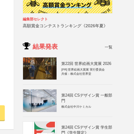
編集部セレクト
高額賞金コンテストランキング《2026年夏》
結果発表
一覧
第22回 世界絵画大賞展 2026
[PR]
世界絵画大賞展 実行委員会
共催：株式会社世界堂
第24回 CSデザイン賞 一般部
門
株式会社中川ケミカル
第24回 CSデザイン賞 学生部
門《学生限定》