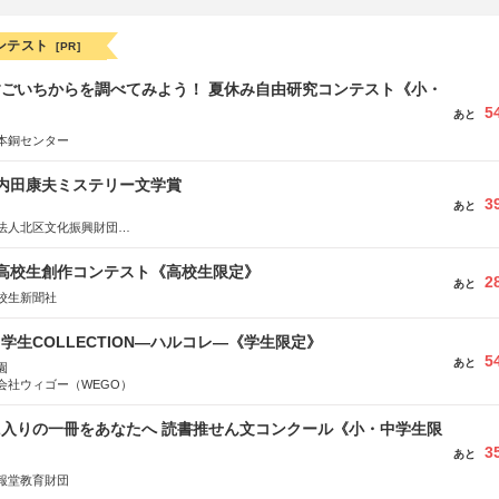
ンテスト
[PR]
すごいちからを調べてみよう！ 夏休み自由研究コンテスト《小・
5
》
あと
本銅センター
区内田康夫ミステリー文学賞
3
あと
法人北区文化振興財団
法人内田康夫財団
実業之日本社
国高校生創作コンテスト《高校生限定》
2
あと
校生新聞社
る学生COLLECTION―ハルコレ―《学生限定》
5
あと
園
会社ウィゴー（WEGO）
に入りの一冊をあなたへ 読書推せん文コンクール《小・中学生限
3
あと
報堂教育財団