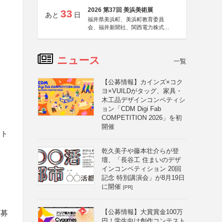
2026 第37回 美浜美術展
33
あと
日
福井県美浜町、美浜町教育委員
会、福井新聞社、関西電力株式会
社
ニュース
一覧
【公募情報】カインズ×コク
ヨ×VUILDがタッグ、家具・
木工品デザインコンペティシ
ョン「CDM Digi Fab
COMPETITION 2026」を初
開催
スト
乾久美子や藤本壮介らが登
壇、「長谷工 住まいのデザ
インコンペティション 20回
記念 特別講演会」が8月19日
に開催
[PR]
【公募情報】大賞賞金100万
応募
円！学生向け創作コンテスト