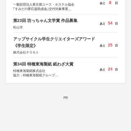
8
あと
日
一般財団法人東京都ユース・ホステル協会
｢すみだの夢応援助成金｣交付対象事業
すみだ五彩の芸術祭 連携企画
第23回 坊っちゃん文学賞 作品募集
54
あと
日
松山市
アップサイクル学生クリエイターズアワード
25
《学生限定》
あと
日
株式会社テラモト
第34回 特種東海製紙 紙わざ大賞
24
あと
日
特種東海製紙株式会社
協力：特種東海製紙グループ
特別協賛：静岡県長泉町
PR