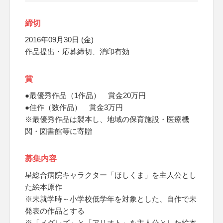
締切
2016年09月30日 (金)
作品提出・応募締切、消印有効
賞
●最優秀作品（1作品） 賞金20万円
●佳作（数作品） 賞金3万円
※最優秀作品は製本し、地域の保育施設・医療機
関・図書館等に寄贈
募集内容
星総合病院キャラクター「ほしくま」を主人公とし
た絵本原作
※未就学時～小学校低学年を対象とした、自作で未
発表の作品とする
※「メグレズ」と「アリオト」を主人公とした絵本