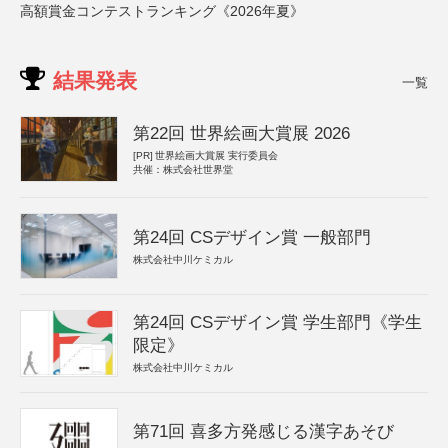
高額賞金コンテストランキング《2026年夏》
結果発表
一覧
第22回 世界絵画大賞展 2026
[PR]
世界絵画大賞展 実行委員会
共催：株式会社世界堂
第24回 CSデザイン賞 一般部門
株式会社中川ケミカル
第24回 CSデザイン賞 学生部門《学生
限定》
株式会社中川ケミカル
第71回 喜多方発感じる漢字あそび