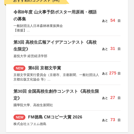
おすすめのコンテスト
[PR]
令和8年度 山火事予防ポスター用原画・標語
の募集
54
あと
日
一般財団法人日本森林林業振興会
【後援】
総務省消防庁、文部科学省、林野庁、全国森林組合連合
会、森林火災対策協会
第3回 高校生広報アイデアコンテスト《高校
31
生限定》
あと
日
嘉悦大学 経営経済学部
第6回 京都文学賞
NEW
275
あと
日
京都文学賞実行委員会（京都市、京都新聞、一般社団法人
京都出版文化協会 等）
協力：京都府書店商業組合、朝日新聞出版、
KADOKAWA、河出書房新社、幻冬舎、講談社、光文社、
第30回 全国高校生創作コンテスト《高校生限
集英社、小学館、祥伝社、新潮社、淡交社、ちいさいミシ
27
マ社、徳間書店、早川書房、PHP研究所、双葉社、文藝春
定》
あと
日
秋、ポプラ社、毎日新聞出版
國學院大學、高校生新聞社
FM徳島 CMコピー大賞 2026
NEW
73
あと
日
株式会社エフエム徳島