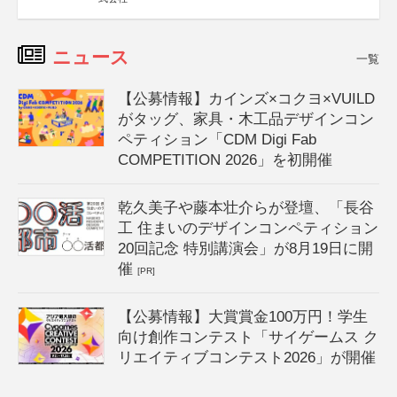
ニュース
一覧
【公募情報】カインズ×コクヨ×VUILD
がタッグ、家具・木工品デザインコン
ペティション「CDM Digi Fab
COMPETITION 2026」を初開催
乾久美子や藤本壮介らが登壇、「長谷
工 住まいのデザインコンペティション
20回記念 特別講演会」が8月19日に開
催
[PR]
【公募情報】大賞賞金100万円！学生
向け創作コンテスト「サイゲームス ク
リエイティブコンテスト2026」が開催