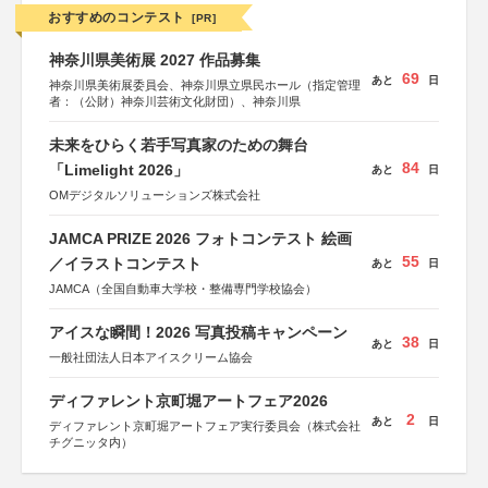
おすすめのコンテスト
[PR]
神奈川県美術展 2027 作品募集
69
あと
日
神奈川県美術展委員会、神奈川県立県民ホール（指定管理
者：（公財）神奈川芸術文化財団）、神奈川県
未来をひらく若手写真家のための舞台
84
「Limelight 2026」
あと
日
OMデジタルソリューションズ株式会社
JAMCA PRIZE 2026 フォトコンテスト 絵画
55
／イラストコンテスト
あと
日
JAMCA（全国自動車大学校・整備専門学校協会）
アイスな瞬間！2026 写真投稿キャンペーン
38
あと
日
一般社団法人日本アイスクリーム協会
ディファレント京町堀アートフェア2026
2
あと
日
ディファレント京町堀アートフェア実行委員会（株式会社
チグニッタ内）