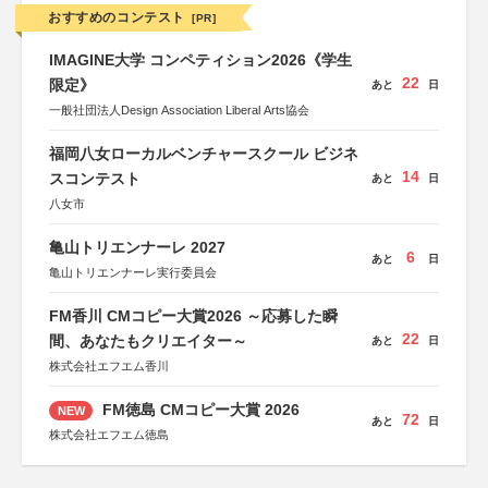
おすすめのコンテスト
[PR]
IMAGINE大学 コンペティション2026《学生
22
限定》
あと
日
一般社団法人Design Association Liberal Arts協会
福岡八女ローカルベンチャースクール ビジネ
14
スコンテスト
あと
日
八女市
亀山トリエンナーレ 2027
6
あと
日
亀山トリエンナーレ実行委員会
FM香川 CMコピー大賞2026 ～応募した瞬
22
間、あなたもクリエイター～
あと
日
株式会社エフエム香川
FM徳島 CMコピー大賞 2026
NEW
72
あと
日
株式会社エフエム徳島