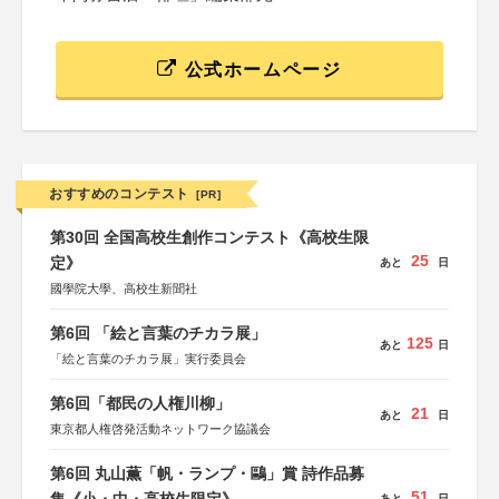
公式ホームページ
おすすめのコンテスト
[PR]
第30回 全国高校生創作コンテスト《高校生限
25
定》
あと
日
國學院大學、高校生新聞社
第6回 「絵と言葉のチカラ展」
125
あと
日
「絵と言葉のチカラ展」実行委員会
第6回「都民の人権川柳」
21
あと
日
東京都人権啓発活動ネットワーク協議会
第6回 丸山薫「帆・ランプ・鷗」賞 詩作品募
51
あと
日