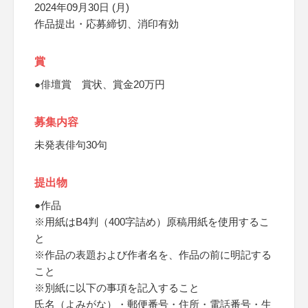
2024年09月30日 (月)
作品提出・応募締切、消印有効
賞
●俳壇賞 賞状、賞金20万円
募集内容
未発表俳句30句
提出物
●作品
※用紙はB4判（400字詰め）原稿用紙を使用するこ
と
※作品の表題および作者名を、作品の前に明記する
こと
※別紙に以下の事項を記入すること
氏名（よみがな）・郵便番号・住所・電話番号・生