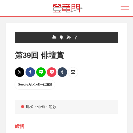
募集終了
第39回 俳壇賞
Googleカレンダーに追加
川柳・俳句・短歌
締切