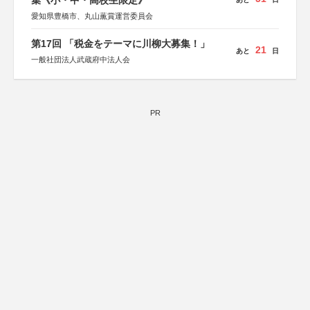
集《小・中・高校生限定》
愛知県豊橋市、丸山薫賞運営委員会
第17回 「税金をテーマに川柳大募集！」
21
あと
日
一般社団法人武蔵府中法人会
PR