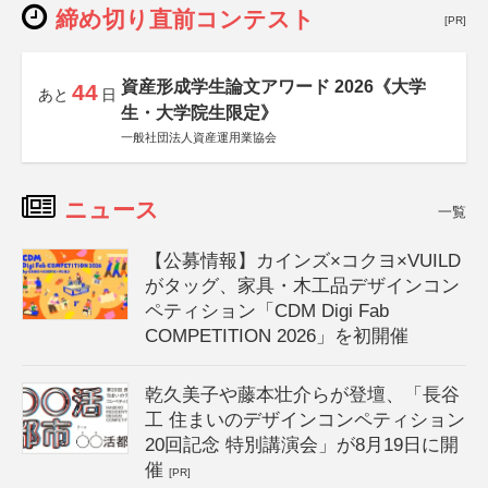
締め切り直前コンテスト
[PR]
資産形成学生論文アワード 2026《大学
44
あと
日
生・大学院生限定》
一般社団法人資産運用業協会
ニュース
一覧
【公募情報】カインズ×コクヨ×VUILD
がタッグ、家具・木工品デザインコン
ペティション「CDM Digi Fab
COMPETITION 2026」を初開催
乾久美子や藤本壮介らが登壇、「長谷
工 住まいのデザインコンペティション
20回記念 特別講演会」が8月19日に開
催
[PR]