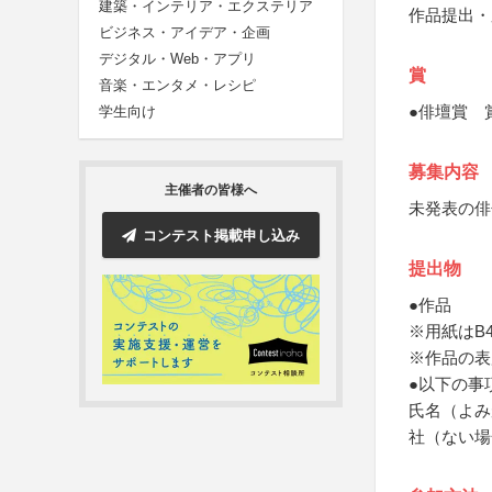
建築・インテリア・エクステリア
作品提出・
ビジネス・アイデア・企画
デジタル・Web・アプリ
賞
音楽・エンタメ・レシピ
●俳壇賞 
学生向け
募集内容
主催者の皆様へ
未発表の俳
コンテスト掲載申し込み
提出物
●作品
※用紙はB
※作品の表
●以下の事
氏名（よみ
社（ない場