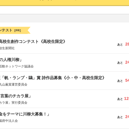
ンテスト
[PR]
国高校生創作コンテスト《高校生限定》
2
あと
校生新聞社
の人権川柳」
2
あと
活動ネットワーク協議会
薫「帆・ランプ・鷗」賞 詩作品募集《小・中・高校生限定》
5
あと
丸山薫賞運営委員会
と言葉のチカラ展」
12
あと
カラ展」実行委員会
税金をテーマに川柳大募集！」
2
あと
蔵府中法人会