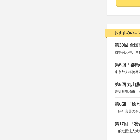
おすすめのコ
第30回 全
國學院大學、高
第6回「都民
東京都人権啓発
第6回 丸山
愛知県豊橋市、
第6回 「絵
「絵と言葉のチ
第17回 「
一般社団法人武