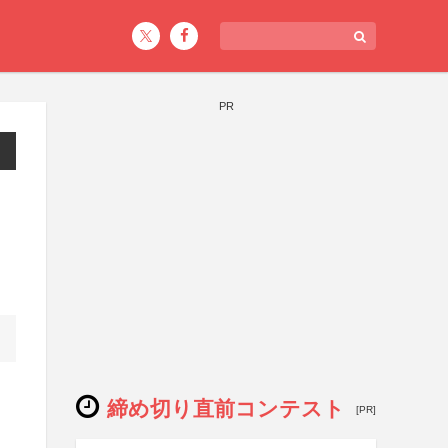
PR
締め切り直前コンテスト
[PR]