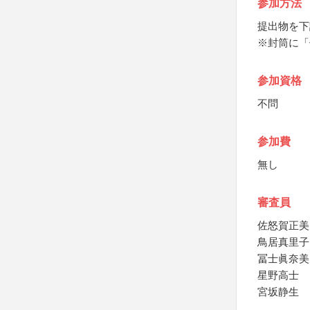
参加方法
提出物を下
※封筒に「
参加資格
不問
参加費
無し
審査員
佐怒賀正美
鳥居真里子
冨士眞奈美
星野高士
宮坂静生