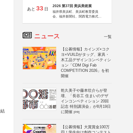
2026 第37回 美浜美術展
33
あと
日
福井県美浜町、美浜町教育委員
会、福井新聞社、関西電力株式会
社
ニュース
一覧
【公募情報】カインズ×コク
ヨ×VUILDがタッグ、家具・
木工品デザインコンペティシ
ョン「CDM Digi Fab
COMPETITION 2026」を初
開催
乾久美子や藤本壮介らが登
壇、「長谷工 住まいのデザ
インコンペティション 20回
記念 特別講演会」が8月19日
属結
に開催
[PR]
【公募情報】大賞賞金100万
円！学生向け創作コンテスト