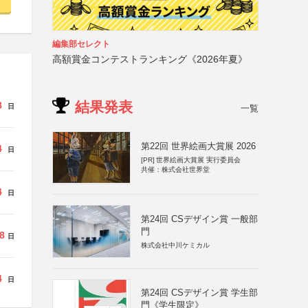
編集部セレクト
高額賞金コンテストランキング《2026年夏》
結果発表
8
日
一覧
第22回 世界絵画大賞展 2026
4
日
[PR]
世界絵画大賞展 実行委員会
共催：株式会社世界堂
4
日
第24回 CSデザイン賞 一般部
門
8
日
株式会社中川ケミカル
4
日
第24回 CSデザイン賞 学生部
門《学生限定》