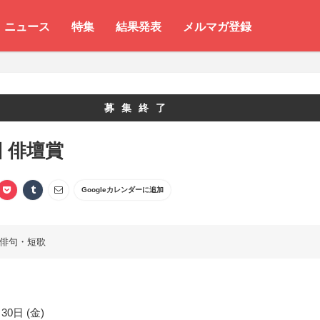
ニュース
特集
結果発表
メルマガ登録
募集終了
回 俳壇賞
Googleカレンダーに追加
俳句・短歌
30日 (金)