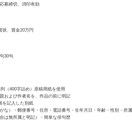
応募締切、消印有効
賞状、賞金20万円
句30句
4判（400字詰め）原稿用紙を使用
題および作者名を、作品の前に明記
項を記入した別紙
がな）・郵便番号・住所・電話番号・生年月日・年齢・性別・所
合は無所属と明記）・簡単な俳句歴