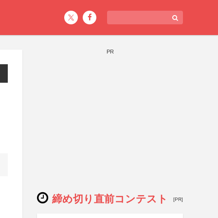
PR
締め切り直前コンテスト
[PR]