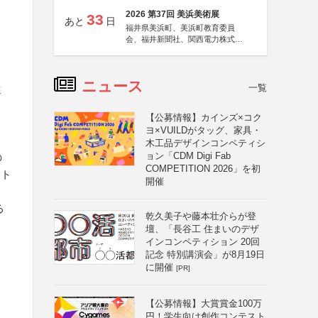
2026 第37回 美浜美術展
33
あと
日
福井県美浜町、美浜町教育委員
会、福井新聞社、関西電力株式会
社
ニュース
一覧
選
【公募情報】カインズ×コク
ヨ×VUILDがタッグ、家具・
木工品デザインコンペティシ
ョン「CDM Digi Fab
の
COMPETITION 2026」を初
ット
開催
る
乾久美子や藤本壮介らが登
壇、「長谷工 住まいのデザ
インコンペティション 20回
記念 特別講演会」が8月19日
に開催
[PR]
【公募情報】大賞賞金100万
円！学生向け創作コンテスト