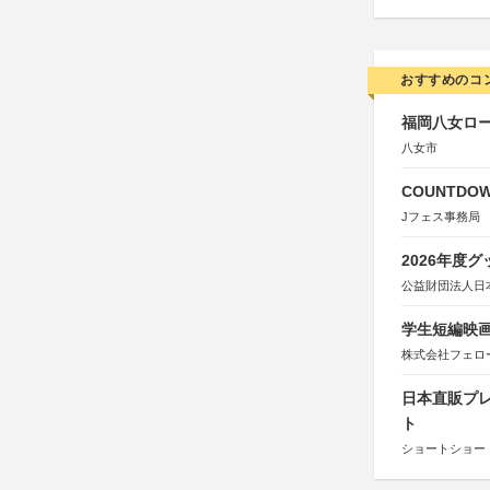
おすすめのコ
福岡八女ロ
八女市
COUNTDO
Jフェス事務局
2026年度
公益財団法人日
学生短編映画
株式会社フェロ
日本直販プレ
ト
ショートショート