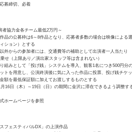
応募締切、必着
演者協力金各チーム最低2万円～
作品の公募枠は6～8作品となり、応募者多数の場合は映像による
ィション）とする
以外からの参加者には、交通費等の補助として出演者一人当たり
を上乗せ（上限あり／演出家スタッフ等は含まれない）
り組みとして「投げ銭」システムを導入、観客1名につき500円分
ットを用意し、公演終演後に気に入った作品に投票、投げ銭チケ
金額を最低保証額に加えてお渡しするものとする
年11月16日（木）～19日（日）の期間に金沢に滞在できるよう調整す
式ホームページを参照
スフェスティバルDX」の上演作品