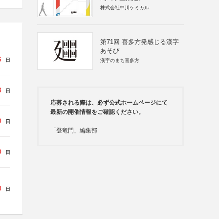
株式会社中川ケミカル
第71回 喜多方発感じる漢字
あそび
6
日
漢字のまち喜多方
8
日
応募される際は、必ず公式ホームページにて
最新の開催情報をご確認ください。
0
日
「登竜門」編集部
0
日
3
日