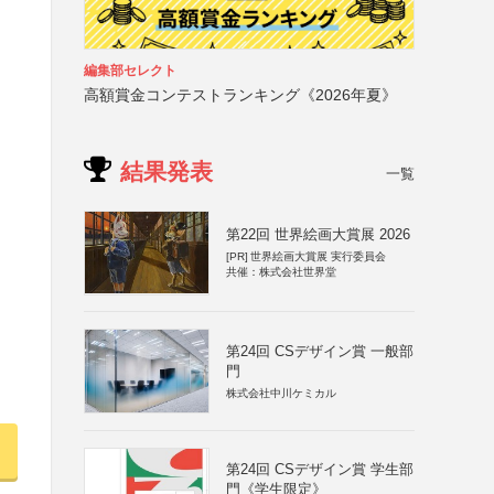
編集部セレクト
高額賞金コンテストランキング《2026年夏》
結果発表
一覧
第22回 世界絵画大賞展 2026
[PR]
世界絵画大賞展 実行委員会
共催：株式会社世界堂
第24回 CSデザイン賞 一般部
門
株式会社中川ケミカル
第24回 CSデザイン賞 学生部
門《学生限定》