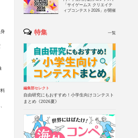
「サイゲームス クリエイテ
ィブコンテスト2026」が開催
特集
自身
一覧
変
像
編集部セレクト
権料
自由研究にもおすすめ！小学生向けコンテスト
まとめ《2026夏》
と、