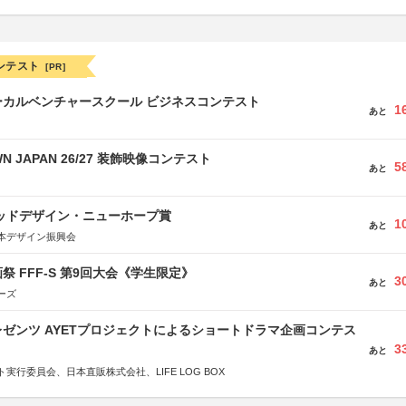
ンテスト
[PR]
ーカルベンチャースクール ビジネスコンテスト
1
あと
WN JAPAN 26/27 装飾映像コンテスト
5
あと
グッドデザイン・ニューホープ賞
1
あと
本デザイン振興会
祭 FFF-S 第9回大会《学生限定》
3
あと
ーズ
ゼンツ AYETプロジェクトによるショートドラマ企画コンテス
3
あと
実行委員会、日本直販株式会社、LIFE LOG BOX