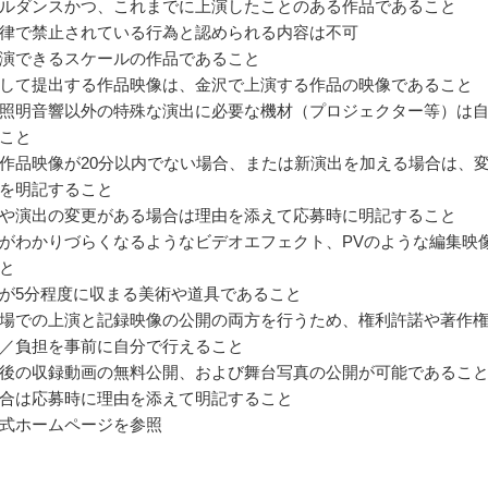
ルダンスかつ、これまでに上演したことのある作品であること
律で禁止されている行為と認められる内容は不可
演できるスケールの作品であること
して提出する作品映像は、金沢で上演する作品の映像であること
照明音響以外の特殊な演出に必要な機材（プロジェクター等）は
こと
作品映像が20分以内でない場合、または新演出を加える場合は、
を明記すること
や演出の変更がある場合は理由を添えて応募時に明記すること
がわかりづらくなるようなビデオエフェクト、PVのような編集映
と
が5分程度に収まる美術や道具であること
場での上演と記録映像の公開の両方を行うため、権利許諾や著作
／負担を事前に自分で行えること
後の収録動画の無料公開、および舞台写真の公開が可能であるこ
合は応募時に理由を添えて明記すること
式ホームページを参照