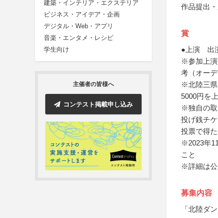
建築・インテリア・エクステリア
作品提出・
ビジネス・アイデア・企画
デジタル・Web・アプリ
賞
音楽・エンタメ・レシピ
●上演 出
学生向け
※参加上演
考（オーデ
※北陸三県
主催者の皆様へ
5000円
コンテスト掲載申し込み
※独自の取
投げ銭チケ
投票で得た
※2023
こと
※詳細は公
募集内容
「北陸ダン