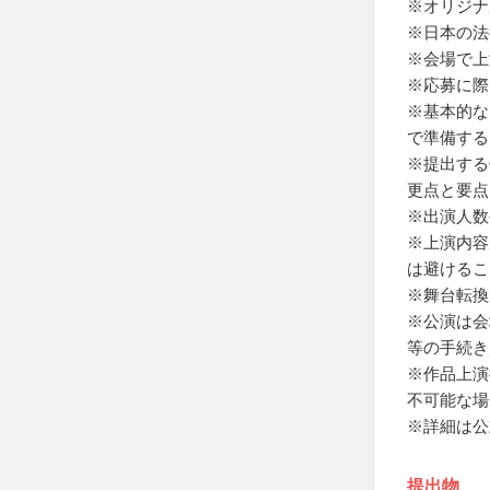
※オリジナ
※日本の法
※会場で上
※応募に際
※基本的な
で準備する
※提出する
更点と要点
※出演人数
※上演内容
は避けるこ
※舞台転換
※公演は会
等の手続き
※作品上演
不可能な場
※詳細は公
提出物