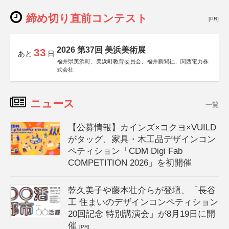
締め切り直前コンテスト
[PR]
2026 第37回 美浜美術展
33
あと
日
福井県美浜町、美浜町教育委員会、福井新聞社、関西電力株
式会社
ニュース
一覧
【公募情報】カインズ×コクヨ×VUILD
がタッグ、家具・木工品デザインコン
ペティション「CDM Digi Fab
COMPETITION 2026」を初開催
乾久美子や藤本壮介らが登壇、「長谷
工 住まいのデザインコンペティション
20回記念 特別講演会」が8月19日に開
催
[PR]