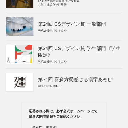
[PR]
世界絵画大賞展 実行委員会
共催：株式会社世界堂
第24回 CSデザイン賞 一般部門
株式会社中川ケミカル
第24回 CSデザイン賞 学生部門《学生
限定》
株式会社中川ケミカル
第71回 喜多方発感じる漢字あそび
漢字のまち喜多方
応募される際は、必ず公式ホームページにて
最新の開催情報をご確認ください。
「登竜門」編集部