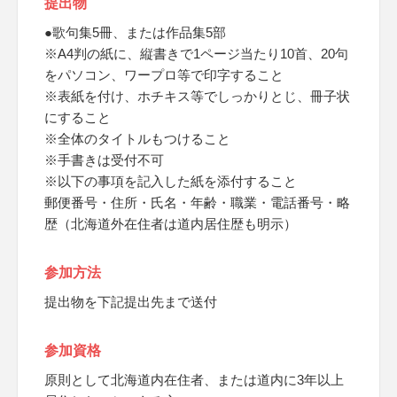
提出物
●歌句集5冊、または作品集5部
※A4判の紙に、縦書きで1ページ当たり10首、20句
をパソコン、ワープロ等で印字すること
※表紙を付け、ホチキス等でしっかりとじ、冊子状
にすること
※全体のタイトルもつけること
※手書きは受付不可
※以下の事項を記入した紙を添付すること
郵便番号・住所・氏名・年齢・職業・電話番号・略
歴（北海道外在住者は道内居住歴も明示）
参加方法
提出物を下記提出先まで送付
参加資格
原則として北海道内在住者、または道内に3年以上