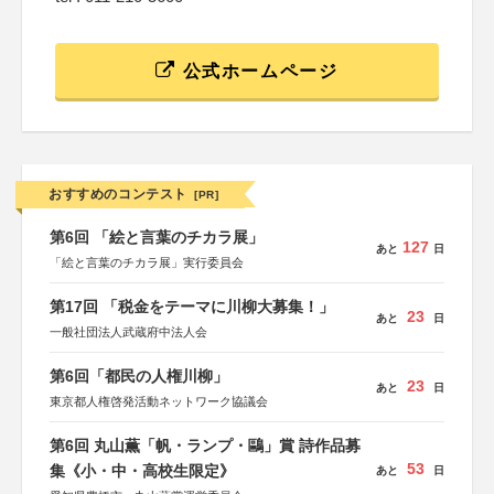
公式ホームページ
おすすめのコンテスト
[PR]
第6回 「絵と言葉のチカラ展」
127
あと
日
「絵と言葉のチカラ展」実行委員会
第17回 「税金をテーマに川柳大募集！」
23
あと
日
一般社団法人武蔵府中法人会
第6回「都民の人権川柳」
23
あと
日
東京都人権啓発活動ネットワーク協議会
第6回 丸山薫「帆・ランプ・鷗」賞 詩作品募
53
集《小・中・高校生限定》
あと
日