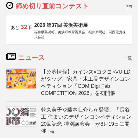
締め切り直前コンテスト
[PR]
2026 第37回 美浜美術展
32
あと
日
福井県美浜町、美浜町教育委員会、福井新聞社、関西電力株
式会社
ニュース
一覧
【公募情報】カインズ×コクヨ×VUILD
がタッグ、家具・木工品デザインコン
ペティション「CDM Digi Fab
COMPETITION 2026」を初開催
乾久美子や藤本壮介らが登壇、「長谷
工 住まいのデザインコンペティション
20回記念 特別講演会」が8月19日に開
催
[PR]