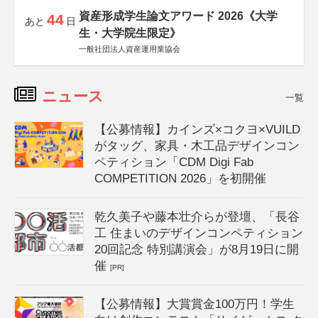
資産形成学生論文アワード 2026《大学
44
あと
日
生・大学院生限定》
一般社団法人資産運用業協会
ニュース
一覧
【公募情報】カインズ×コクヨ×VUILD
がタッグ、家具・木工品デザインコン
ペティション「CDM Digi Fab
COMPETITION 2026」を初開催
乾久美子や藤本壮介らが登壇、「長谷
工 住まいのデザインコンペティション
20回記念 特別講演会」が8月19日に開
催
[PR]
【公募情報】大賞賞金100万円！学生