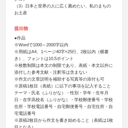
（3）日本と世界の人に広く薦めたい、私のまちの
お土産
提出物
●作品
※Wordで1000～2000字以内
※用紙はA4、1ページ40字×25行、2枚以内（横書
き）、フォントは10.5ポイント
※枚数制限は本文の制限であり、表紙・本文以外に
添付した参考文献・注釈等は含まない
※作文の文章説明を補助する写真等の添付も可
※原稿1枚目（表紙）に以下の事項を記入すること
テーマ・氏名（ふりがな）・性別・学年・生年月
日・在学高校名（ふりがな）・学校郵便番号・学校
住所・学校電話番号・自宅郵便番号・自宅住所・自
宅電話番号
※原稿2枚目から作文を書き始めること（表紙は1枚
目となる）