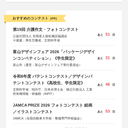
おすすめのコンテスト
[PR]
第19回 介護作文・フォトコンテスト
51
あと
日
公益社団法人 全国老人福祉施設協議会
※後援：厚生労働省、文部科学省
富山デザインフェア 2026「パッケージデザイ
31
ンコンペティション」《学生限定》
あと
日
富山市（運営：富山デザインフェア実行委員会）
令和8年度 パテントコンテスト／デザインパ
テントコンテスト《高校生、学生限定》
46
あと
日
文部科学省、特許庁、日本弁理士会、独立行政法人 工業
所有権情報・研修館（INPIT）
JAMCA PRIZE 2026 フォトコンテスト 絵画
53
／イラストコンテスト
あと
日
JAMCA（全国自動車大学校・整備専門学校協会）