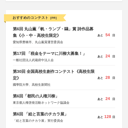
おすすめのコンテスト
[PR]
第6回 丸山薫「帆・ランプ・鷗」賞 詩作品募
54
集《小・中・高校生限定》
あと
日
愛知県豊橋市、丸山薫賞運営委員会
第17回 「税金をテーマに川柳大募集！」
24
あと
日
一般社団法人武蔵府中法人会
第30回 全国高校生創作コンテスト《高校生限
28
定》
あと
日
國學院大學、高校生新聞社
第6回「都民の人権川柳」
24
あと
日
東京都人権啓発活動ネットワーク協議会
第6回 「絵と言葉のチカラ展」
128
あと
日
「絵と言葉のチカラ展」実行委員会