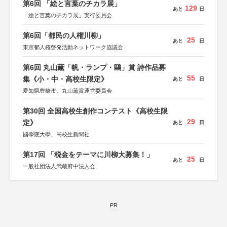
第6回 「絵と言葉のチカラ展」
129
あと
日
「絵と言葉のチカラ展」実行委員会
第6回「都民の人権川柳」
25
あと
日
東京都人権啓発活動ネットワーク協議会
第6回 丸山薫「帆・ランプ・鷗」賞 詩作品募
55
集《小・中・高校生限定》
あと
日
愛知県豊橋市、丸山薫賞運営委員会
第30回 全国高校生創作コンテスト《高校生限
29
定》
あと
日
國學院大學、高校生新聞社
第17回 「税金をテーマに川柳大募集！」
25
あと
日
一般社団法人武蔵府中法人会
PR