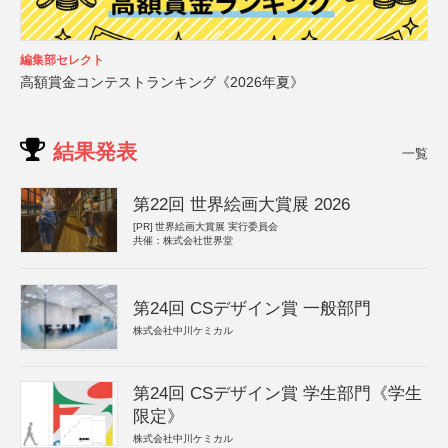
編集部セレクト
高額賞金コンテストランキング《2026年夏》
結果発表
一覧
第22回 世界絵画大賞展 2026
[PR]
世界絵画大賞展 実行委員会
共催：株式会社世界堂
第24回 CSデザイン賞 一般部門
株式会社中川ケミカル
第24回 CSデザイン賞 学生部門《学生
限定》
株式会社中川ケミカル