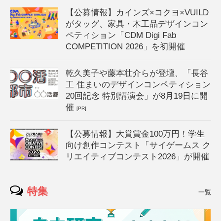
【公募情報】カインズ×コクヨ×VUILD
がタッグ、家具・木工品デザインコン
ペティション「CDM Digi Fab
COMPETITION 2026」を初開催
乾久美子や藤本壮介らが登壇、「長谷
工 住まいのデザインコンペティション
20回記念 特別講演会」が8月19日に開
催
[PR]
【公募情報】大賞賞金100万円！学生
向け創作コンテスト「サイゲームス ク
リエイティブコンテスト2026」が開催
特集
一覧