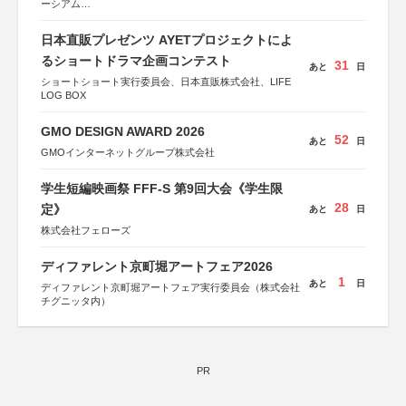
ーシアム
協力：読売新聞社
日本直販プレゼンツ AYETプロジェクトによ
後援：厚生労働省
文部科学省
るショートドラマ企画コンテスト
31
あと
日
奈良県
ショートショート実行委員会、日本直販株式会社、LIFE
日本経済団体連合会
LOG BOX
関西経済連合会
「“よい仕事おこし”フェア」実行委員会
関西文化学術研究都市推進機構
GMO DESIGN AWARD 2026
52
東京難病団体連絡協議会
あと
日
GMOインターネットグループ株式会社
学生短編映画祭 FFF-S 第9回大会《学生限
28
定》
あと
日
株式会社フェローズ
ディファレント京町堀アートフェア2026
1
あと
日
ディファレント京町堀アートフェア実行委員会（株式会社
チグニッタ内）
PR