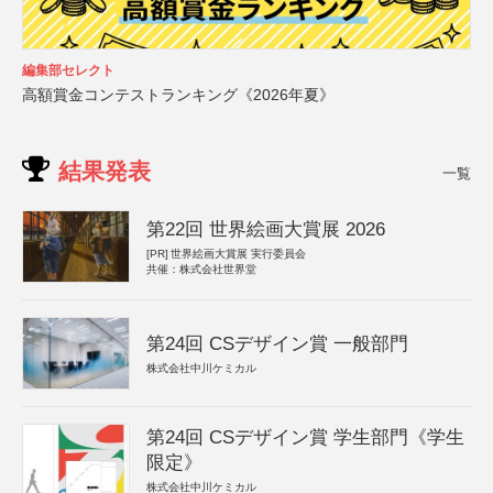
編集部セレクト
高額賞金コンテストランキング《2026年夏》
結果発表
一覧
第22回 世界絵画大賞展 2026
[PR]
世界絵画大賞展 実行委員会
共催：株式会社世界堂
第24回 CSデザイン賞 一般部門
株式会社中川ケミカル
第24回 CSデザイン賞 学生部門《学生
限定》
株式会社中川ケミカル