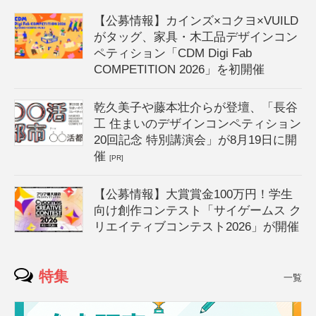
【公募情報】カインズ×コクヨ×VUILD
がタッグ、家具・木工品デザインコン
ペティション「CDM Digi Fab
COMPETITION 2026」を初開催
乾久美子や藤本壮介らが登壇、「長谷
工 住まいのデザインコンペティション
20回記念 特別講演会」が8月19日に開
催
[PR]
【公募情報】大賞賞金100万円！学生
向け創作コンテスト「サイゲームス ク
リエイティブコンテスト2026」が開催
特集
一覧