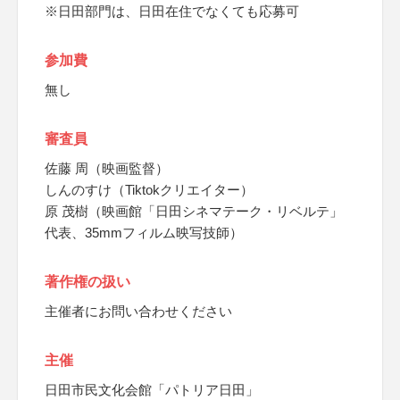
※日田部門は、日田在住でなくても応募可
参加費
無し
審査員
佐藤 周（映画監督）
しんのすけ（Tiktokクリエイター）
原 茂樹（映画館「日田シネマテーク・リベルテ」
代表、35mmフィルム映写技師）
著作権の扱い
主催者にお問い合わせください
主催
日田市民文化会館「パトリア日田」