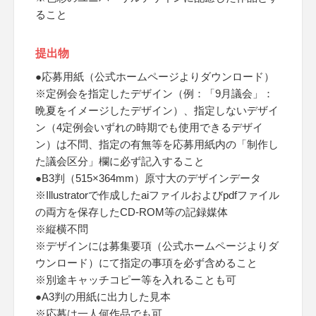
ること
提出物
●応募用紙（公式ホームページよりダウンロード）
※定例会を指定したデザイン（例：「9月議会」：
晩夏をイメージしたデザイン）、指定しないデザイ
ン（4定例会いずれの時期でも使用できるデザイ
ン）は不問、指定の有無等を応募用紙内の「制作し
た議会区分」欄に必ず記入すること
●B3判（515×364mm）原寸大のデザインデータ
※Illustratorで作成したaiファイルおよびpdfファイル
の両方を保存したCD-ROM等の記録媒体
※縦横不問
※デザインには募集要項（公式ホームページよりダ
ウンロード）にて指定の事項を必ず含めること
※別途キャッチコピー等を入れることも可
●A3判の用紙に出力した見本
※応募は一人何作品でも可