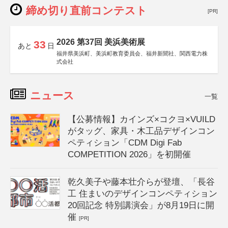
締め切り直前コンテスト
[PR]
2026 第37回 美浜美術展
33
あと
日
福井県美浜町、美浜町教育委員会、福井新聞社、関西電力株
式会社
ニュース
一覧
【公募情報】カインズ×コクヨ×VUILD
がタッグ、家具・木工品デザインコン
ペティション「CDM Digi Fab
COMPETITION 2026」を初開催
乾久美子や藤本壮介らが登壇、「長谷
工 住まいのデザインコンペティション
20回記念 特別講演会」が8月19日に開
催
[PR]