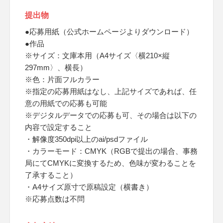
提出物
●応募用紙（公式ホームページよりダウンロード）
●作品
※サイズ：文庫本用（A4サイズ〈横210×縦
297mm〉、横長）
※色：片面フルカラー
※指定の応募用紙はなし、上記サイズであれば、任
意の用紙での応募も可能
※デジタルデータでの応募も可、その場合は以下の
内容で設定すること
・解像度350dpi以上のai/psdファイル
・カラーモード：CMYK（RGBで提出の場合、事務
局にてCMYKに変換するため、色味が変わることを
了承すること）
・A4サイズ原寸で原稿設定（横書き）
※応募点数は不問