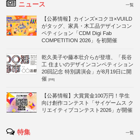
ニュース
一覧
【公募情報】カインズ×コクヨ×VUILD
がタッグ、家具・木工品デザインコン
ペティション「CDM Digi Fab
COMPETITION 2026」を初開催
乾久美子や藤本壮介らが登壇、「長谷
工 住まいのデザインコンペティション
20回記念 特別講演会」が8月19日に開
催
[PR]
【公募情報】大賞賞金100万円！学生
向け創作コンテスト「サイゲームス ク
リエイティブコンテスト2026」が開催
特集
一覧