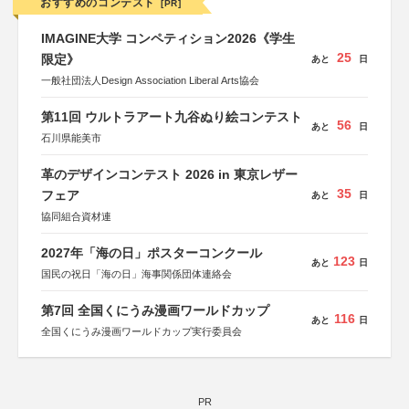
おすすめのコンテスト
[PR]
IMAGINE大学 コンペティション2026《学生
25
限定》
あと
日
一般社団法人Design Association Liberal Arts協会
第11回 ウルトラアート九谷ぬり絵コンテスト
56
あと
日
石川県能美市
革のデザインコンテスト 2026 in 東京レザー
35
フェア
あと
日
協同組合資材連
2027年「海の日」ポスターコンクール
123
あと
日
国民の祝日「海の日」海事関係団体連絡会
第7回 全国くにうみ漫画ワールドカップ
116
あと
日
全国くにうみ漫画ワールドカップ実行委員会
PR