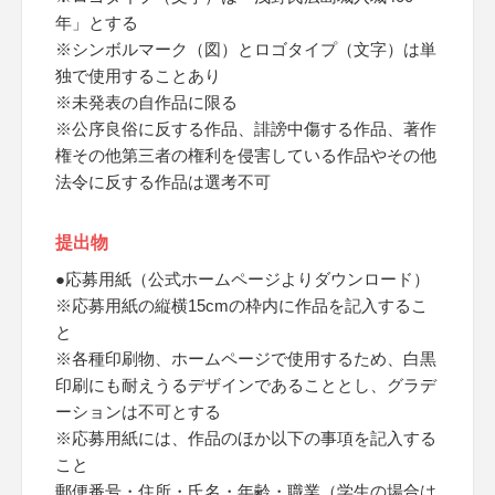
年」とする
※シンボルマーク（図）とロゴタイプ（文字）は単
独で使用することあり
※未発表の自作品に限る
※公序良俗に反する作品、誹謗中傷する作品、著作
権その他第三者の権利を侵害している作品やその他
法令に反する作品は選考不可
提出物
●応募用紙（公式ホームページよりダウンロード）
※応募用紙の縦横15cmの枠内に作品を記入するこ
と
※各種印刷物、ホームページで使用するため、白黒
印刷にも耐えうるデザインであることとし、グラデ
ーションは不可とする
※応募用紙には、作品のほか以下の事項を記入する
こと
郵便番号・住所・氏名・年齢・職業（学生の場合は