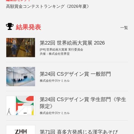
高額賞金コンテストランキング《2026年夏》
結果発表
一覧
第22回 世界絵画大賞展 2026
[PR]
世界絵画大賞展 実行委員会
共催：株式会社世界堂
第24回 CSデザイン賞 一般部門
株式会社中川ケミカル
第24回 CSデザイン賞 学生部門《学生
限定》
株式会社中川ケミカル
第71回 喜多方発感じる漢字あそび