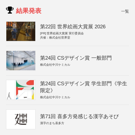
結果発表
一覧
第22回 世界絵画大賞展 2026
[PR]
世界絵画大賞展 実行委員会
共催：株式会社世界堂
第24回 CSデザイン賞 一般部門
株式会社中川ケミカル
第24回 CSデザイン賞 学生部門《学生
限定》
株式会社中川ケミカル
第71回 喜多方発感じる漢字あそび
漢字のまち喜多方