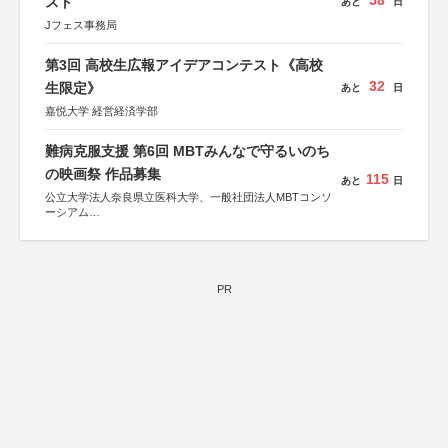
58
スト
あと
日
Jフェス事務局
第3回 高校生広報アイデアコンテスト《高校
32
生限定》
あと
日
嘉悦大学 経営経済学部
難病克服支援 第6回 MBTみんなで守るいのち
の映画祭 作品募集
115
あと
日
公立大学法人奈良県立医科大学、一般社団法人MBTコンソ
ーシアム
協力：読売新聞社
後援：厚生労働省
文部科学省
奈良県
PR
日本経済団体連合会
関西経済連合会
「“よい仕事おこし”フェア」実行委員会
関西文化学術研究都市推進機構
東京難病団体連絡協議会