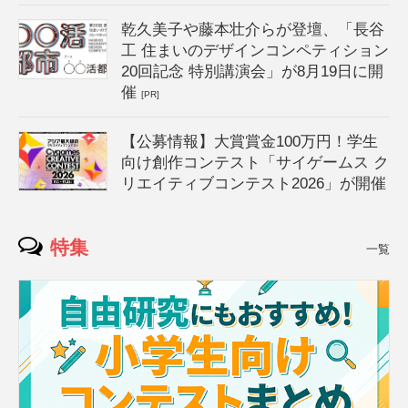
乾久美子や藤本壮介らが登壇、「長谷
工 住まいのデザインコンペティション
20回記念 特別講演会」が8月19日に開
催
[PR]
【公募情報】大賞賞金100万円！学生
向け創作コンテスト「サイゲームス ク
リエイティブコンテスト2026」が開催
特集
一覧