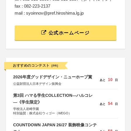
fax : 082-223-2137
mail : syoinnov@pref.hiroshima.lg.jp
公式ホームページ
おすすめのコンテスト
[PR]
2026年度グッドデザイン・ニューホープ賞
10
あと
日
公益財団法人日本デザイン振興会
第3回 ハマる学生COLLECTION―ハルコレ
―《学生限定》
54
あと
日
学校法人岩崎学園
特別協賛：株式会社ウィゴー（WEGO）
COUNTDOWN JAPAN 26/27 装飾映像コンテ