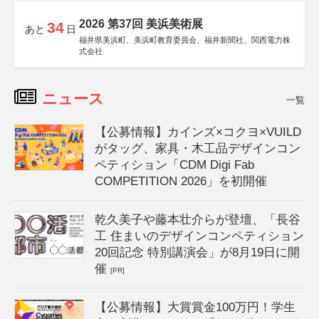
2026 第37回 美浜美術展
34
あと
日
福井県美浜町、美浜町教育委員会、福井新聞社、関西電力株
式会社
ニュース
一覧
【公募情報】カインズ×コクヨ×VUILD
がタッグ、家具・木工品デザインコン
ペティション「CDM Digi Fab
COMPETITION 2026」を初開催
乾久美子や藤本壮介らが登壇、「長谷
工 住まいのデザインコンペティション
20回記念 特別講演会」が8月19日に開
催
[PR]
【公募情報】大賞賞金100万円！学生