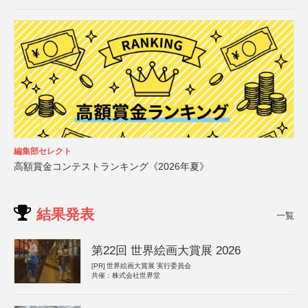
編集部セレクト
高額賞金コンテストランキング《2026年夏》
結果発表
一覧
第22回 世界絵画大賞展 2026
[PR]
世界絵画大賞展 実行委員会
共催：株式会社世界堂