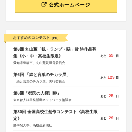
公式ホームページ
おすすめのコンテスト
[PR]
第6回 丸山薫「帆・ランプ・鷗」賞 詩作品募
55
集《小・中・高校生限定》
あと
日
愛知県豊橋市、丸山薫賞運営委員会
第6回 「絵と言葉のチカラ展」
129
あと
日
「絵と言葉のチカラ展」実行委員会
第6回「都民の人権川柳」
25
あと
日
東京都人権啓発活動ネットワーク協議会
第30回 全国高校生創作コンテスト《高校生限
29
定》
あと
日
國學院大學、高校生新聞社