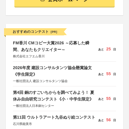
おすすめのコンテスト
[PR]
FM香川 CMコピー大賞2026 ～応募した瞬
25
間、あなたもクリエイター～
あと
日
株式会社エフエム香川
2026年度 建設コンサルタンツ協会懸賞論文
55
《学生限定》
あと
日
一般社団法人 建設コンサルタンツ協会
第4回 銅のすごいちからを調べてみよう！ 夏
55
休み自由研究コンテスト《小・中学生限定》
あと
日
一般社団法人日本銅センター
第11回 ウルトラアート九谷ぬり絵コンテスト
56
あと
日
石川県能美市