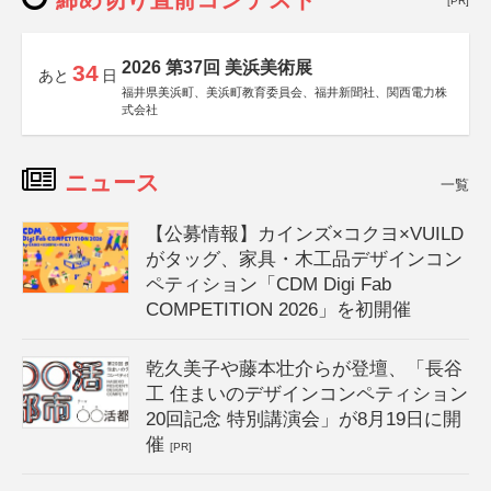
[PR]
2026 第37回 美浜美術展
34
あと
日
福井県美浜町、美浜町教育委員会、福井新聞社、関西電力株
式会社
ニュース
一覧
【公募情報】カインズ×コクヨ×VUILD
がタッグ、家具・木工品デザインコン
ペティション「CDM Digi Fab
COMPETITION 2026」を初開催
乾久美子や藤本壮介らが登壇、「長谷
工 住まいのデザインコンペティション
20回記念 特別講演会」が8月19日に開
催
[PR]