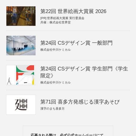
第22回 世界絵画大賞展 2026
[PR]
世界絵画大賞展 実行委員会
共催：株式会社世界堂
第24回 CSデザイン賞 一般部門
株式会社中川ケミカル
第24回 CSデザイン賞 学生部門《学生
限定》
株式会社中川ケミカル
第71回 喜多方発感じる漢字あそび
漢字のまち喜多方
応募される際は、必ず公式ホームページにて