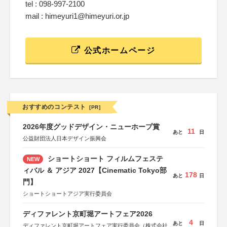
tel : 098-997-2100
mail : himeyuri1@himeyuri.or.jp
公式ホームページ
おすすめのコンテスト
[PR]
2026年度グッドデザイン・ニューホープ賞
11
あと
日
公益財団法人日本デザイン振興会
ショートショート フィルムフェステ
NEW
ィバル ＆ アジア 2027【Cinematic Tokyo部
178
あと
日
門】
ショートショートアジア実行委員会
ディファレント京町堀アートフェア2026
4
あと
日
ディファレント京町堀アートフェア実行委員会（株式会社