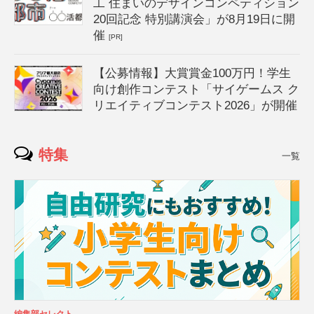
工 住まいのデザインコンペティション
20回記念 特別講演会」が8月19日に開
催
[PR]
【公募情報】大賞賞金100万円！学生
向け創作コンテスト「サイゲームス ク
リエイティブコンテスト2026」が開催
特集
一覧