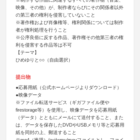
映像、その他）が、制作者ならびにその関係者以外
の第三者の権利を侵害していないこと
※著作権および肖像権等、権利関係については制作
者が権利処理を行うこと
※公序良俗に反する作品、著作権その他第三者の権
利を侵害する作品等は不可
【テーマ】
ひめゆりと○○（自由選択）
提出物
●応募用紙（公式ホームページよりダウンロード）
●映像データ
※ファイル転送サービス（ギガファイル便や
firestorage等）を使用し、映像データを応募用紙
（データ）とともにメールにて送付すること、また
は、データを保存したDVDやUSBメモリ等と応募用
紙を同封の上、郵送すること
※mp4（推奨）/avi/wmv/movファイルとし、ファイ