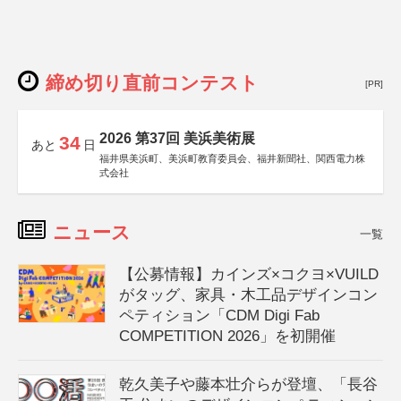
締め切り直前コンテスト
[PR]
2026 第37回 美浜美術展
34
あと
日
福井県美浜町、美浜町教育委員会、福井新聞社、関西電力株
式会社
ニュース
一覧
【公募情報】カインズ×コクヨ×VUILD
がタッグ、家具・木工品デザインコン
ペティション「CDM Digi Fab
COMPETITION 2026」を初開催
乾久美子や藤本壮介らが登壇、「長谷